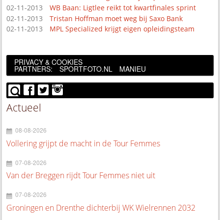
02-11-2013
WB Baan: Ligtlee reikt tot kwartfinales sprint
02-11-2013
Tristan Hoffman moet weg bij Saxo Bank
02-11-2013
MPL Specialized krijgt eigen opleidingsteam
PRIVACY & COOKIES
PARTNERS:
SPORTFOTO.NL
MANIEU
Actueel
08-08-2026
Vollering grijpt de macht in de Tour Femmes
07-08-2026
Van der Breggen rijdt Tour Femmes niet uit
07-08-2026
Groningen en Drenthe dichterbij WK Wielrennen 2032