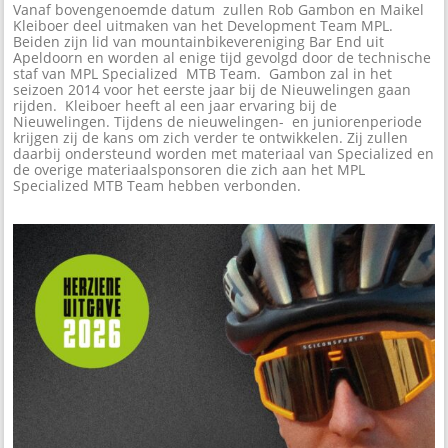
Vanaf bovengenoemde datum zullen Rob Gambon en Maikel
Kleiboer deel uitmaken van het Development Team MPL.
Beiden zijn lid van mountainbikevereniging Bar End uit
Apeldoorn en worden al enige tijd gevolgd door de technische
staf van MPL Specialized MTB Team. Gambon zal in het
seizoen 2014 voor het eerste jaar bij de Nieuwelingen gaan
rijden. Kleiboer heeft al een jaar ervaring bij de
Nieuwelingen. Tijdens de nieuwelingen- en juniorenperiode
krijgen zij de kans om zich verder te ontwikkelen. Zij zullen
daarbij ondersteund worden met materiaal van Specialized en
de overige materiaalsponsoren die zich aan het MPL
Specialized MTB Team hebben verbonden.