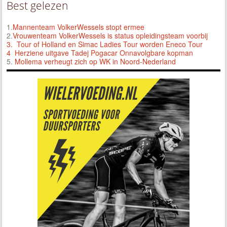
Best gelezen
1.
Mannenteam VolkerWessels stopt ermee
2.
Vrouwenteam VolkerWessels is status opleidingsteam voorbij
3.
Tour of Holland en Simac Ladies Tour worden Eneco Tour
4 Herziene uitgave Tadej Pogacar Onnavolgbare kopman
5.
Mollema verheugt zich op WK in Noord-Nederland