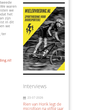
r tweede
. We waren
oesten we
mdat het
an zijn
st in dit
Toen we
 ter
ding.nl!
Interviews
23-07-2026
Rien van Horik legt de
microfoon na vijftig jaar