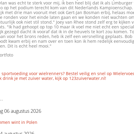
ylan was echt te sterk voor mij, ik ben heel blij dat ik als Limburge
zo op het podium terecht kom van dit Nederlands Kampioenschap
ijk met drie man vooruit met ook Gert-Jan Bosman erbij, helaas m
e ronden voor het einde laten gaan en we konden niet wachten o
tuurlijk ook niet stil stond." Joey van Rhee stond zelf erg te kijken v
ts. "Ik had gehoopt op top 10 maar ik voel me niet echt een speciali
ijk gezegd dacht ik vooraf dat ik in de heuvels te kort zou komen. 
an voor het brons reden, heb ik zelf een versnelling geplaats. Bob
odt kwam erbij en nam over en toen kon ik hem redelijk eenvoudig
ten. Dit is echt heel mooi."
ortfoto
 sportvoeding voor wielrenners? Bestel veilig en snel op Wielervoe
 drink je met zuiver water, kijk op 123zuiverwater.nl!
..
g 06 augustus 2026
mmen wint in Polen
4 augustus 2026