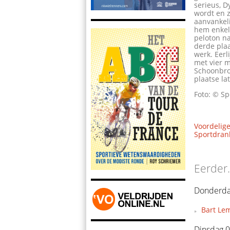
serieus, D
wordt en 
aanvankel
hem enkel
peloton na
derde plaa
werk. Eerl
met vier m
Schoonbro
plaatse la
Foto: © Sp
Voordelige
Sportdrank
Eerder.
Donderda
Bart Le
Dinsdag 0