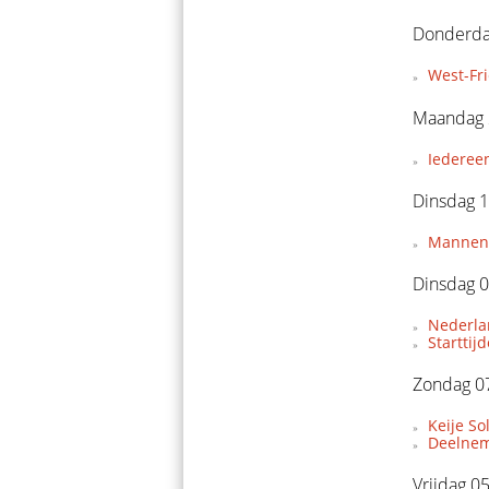
Donderda
West-Fr
Maandag 
Iederee
Dinsdag 1
Mannent
Dinsdag 0
Nederla
Starttij
Zondag 07
Keije So
Deelnem
Vrijdag 0