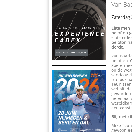
Van Ba
Zaterdag 
Elite men
beloften 
slotronde 
peloton h
derde.
Van Baarle
beloften, 
Zoetermeer
op de weg 
vandaag de
trui ook a
Teunissen
wel blij d
geworden."
helemaal u
wereldkamp
een consta
Blij met z
Mike Teun
gewoon een