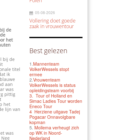
Polen
05-08-2026
Vollering doet goede
zaak in vrouwentour
bij de
 de
or het
nuten
Best gelezen
l bij de
1.
Mannenteam
it
VolkerWessels stopt
nale titel
dat ik
ermee
t-blauwe
2.
Vrouwenteam
had aan
VolkerWessels is status
aar was
opleidingsteam voorbij
g pittig
3.
Tour of Holland en
t
Simac Ladies Tour worden
op het
Eneco Tour
e lijn van
4 Herziene uitgave Tadej
Pogacar Onnavolgbare
kopman
5.
Mollema verheugt zich
op WK in Noord-
Het was
. Nee
Nederland