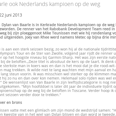
arle ook Nederlands kampioen op de weg
22 juni 2013
-
Dylan van Baarle is in Kerkrade Nederlands kampioen op de weg 
geworden. De renner van het Rabobank Development Team reed in
weg bij zijn ploeggenoot Mike Teunissen met wie hij rondenlang vo
ad uitgereden. Joey van Rhee werd namens Metec op bijna drie mi
 is aan een sterk seizoen bezig, zo won hij al de nationale tijdrittite
Olympia's Tour en de Ster van Zwolle, volgend jaar rijdt de renner u
 op het hoogste niveau bij Garmin-Sharp. Het was zijn eerste natio
bij de beloften.,,Deze titel is absoluut de kers op de taart. Ik denk 
 sterkste man in koers was en dan is het mooi dat je die rood-wi
an mag trekken. Ik wilde niet te lang wachten met mijn aanval en 
 lang steun voorin. Ik was misschien wel sterker op de klimmen m
at hij zo nu en dan over kon nemen. Helemaal solo rijden was wel er
 De wensenlijst van Van Baarle in zijn leeftijdscategorie is nog nie
itgekomen. "Mijn hoofddoel is later dit jaar de individuele tijdrit 
ioenschap op de weg bij de beloften in Toscane. Verder hoop ik d
nt seizoen verder door te trekken."
ilver en brons
issen vatte met een glimlach om zijn mond de wedstrijd samen: "
 kwestie van in het wiel van Dylan blijven en dan word je tweede