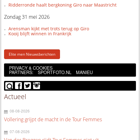
Ridderronde haalt bergkoning Giro naar Maastricht
Zondag 31 mei 2026
Arensman kijkt met trots terug op Giro
Kooij blijft winnen in Frankrijk
Elite men Nieuwsberichten
PRIVACY & COOKIES
PARTNERS:
SPORTFOTO.NL
MANIEU
Actueel
08-08-2026
Vollering grijpt de macht in de Tour Femmes
07-08-2026
Van der Breggen rijdt Tour Femmes niet uit