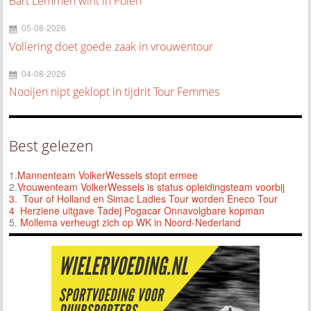
Bart Lemmen wint in Polen
05-08-2026
Vollering doet goede zaak in vrouwentour
04-08-2026
Nooijen nipt geklopt in tijdrit Tour Femmes
Best gelezen
1.
Mannenteam VolkerWessels stopt ermee
2.
Vrouwenteam VolkerWessels is status opleidingsteam voorbij
3.
Tour of Holland en Simac Ladies Tour worden Eneco Tour
4 Herziene uitgave Tadej Pogacar Onnavolgbare kopman
5.
Mollema verheugt zich op WK in Noord-Nederland