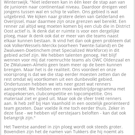
Winterswijk. "Niet iedereen kan in één keer de stap aan van
de junioren naar continentaal niveau. Daardoor dreigen veel
jongens tussen wal en schip te vallen. Ons gebied is wat
uitgebreid. We kijken naar grotere delen van Gelderland en
Overijssel, maar daarmee zijn onze grenzen wel bereikt. Een
renner zal altijd weg moeten komen bij een club die in District
Oost actief is. Ik denk dat er ruimte is voor een dergelijke
ploeg, maar ik denk ook dat er meer van die teams naast
elkaar kunnen bestaan. Ik vind het dan ook geen probleem dat
ook VolkerWessels-Merckx (voorheen Twente-Saland) en De
Zwaluwen-Doetinchem (met Specialized Workforce) in dit
gebied actief zijn. We hebben talenten genoeg. Het blijf
wennen voor mij dat roemruchte teams als OWC Oldenzaal en
De ZWaluwen-Almelo geen team meer op de been kunnen
brengen. Maar het is de realiteit. Ons voordeel en onze
voorsprong is dat we die stap eerder moesten zetten dan de
rest omdat wij voortkomen uit een dunbevolkt gebied.
Ondertussen hebben we iets neer gezet wat renners
aanspreekt. We hebben een mooi wedstrijdprogramma met
etappekoersen, clubcompetitie en topcompetitie. Ons
materiaal ziet er goed uit. Maar ook de sfeer trekt renners
aan. Ik heb zelf bij Han Vaanhold in een oostelijk georiënteerd
team gezeten. Daar voelde ik me toch eerder thuis. Zeker in
deze fase - we hebben vijf eerstejaars beloften - kan dat ook
belangrijk zijn."
Het Twentse aandeel in zijn ploeg wordt ook steeds groter.
Bovendien zijn het de namen van Tukkers die hij noemt als