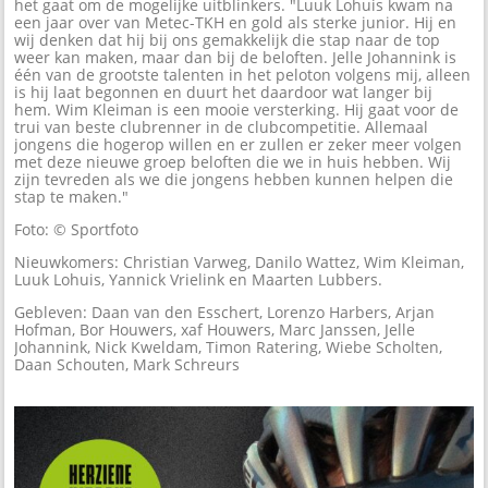
het gaat om de mogelijke uitblinkers. "Luuk Lohuis kwam na
een jaar over van Metec-TKH en gold als sterke junior. Hij en
wij denken dat hij bij ons gemakkelijk die stap naar de top
weer kan maken, maar dan bij de beloften. Jelle Johannink is
één van de grootste talenten in het peloton volgens mij, alleen
is hij laat begonnen en duurt het daardoor wat langer bij
hem. Wim Kleiman is een mooie versterking. Hij gaat voor de
trui van beste clubrenner in de clubcompetitie. Allemaal
jongens die hogerop willen en er zullen er zeker meer volgen
met deze nieuwe groep beloften die we in huis hebben. Wij
zijn tevreden als we die jongens hebben kunnen helpen die
stap te maken."
Foto: © Sportfoto
Nieuwkomers: Christian Varweg, Danilo Wattez, Wim Kleiman,
Luuk Lohuis, Yannick Vrielink en Maarten Lubbers.
Gebleven: Daan van den Esschert, Lorenzo Harbers, Arjan
Hofman, Bor Houwers, xaf Houwers, Marc Janssen, Jelle
Johannink, Nick Kweldam, Timon Ratering, Wiebe Scholten,
Daan Schouten, Mark Schreurs