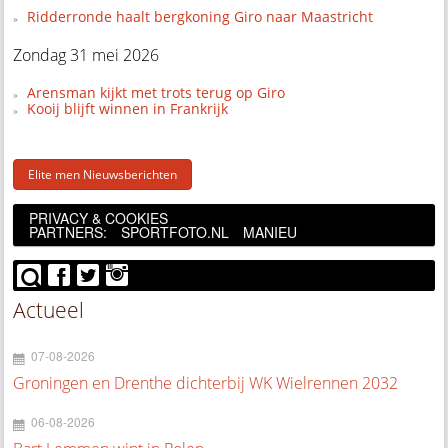
Ridderronde haalt bergkoning Giro naar Maastricht
Zondag 31 mei 2026
Arensman kijkt met trots terug op Giro
Kooij blijft winnen in Frankrijk
Elite men Nieuwsberichten
PRIVACY & COOKIES
PARTNERS:
SPORTFOTO.NL
MANIEU
Actueel
07-08-2026
Groningen en Drenthe dichterbij WK Wielrennen 2032
06-08-2026