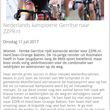
Nederlands kampioene Gerritse naar
ZZPR.nl
Dinsdag 11 juli 2017
Women
-
Femke Gerritse rijdt komende winter voor ZZPR.nl-
HanClean-Orange Babies. De 16-jarige renster uit Rosmalen
heeft in haar jeugdjaren lang de BMX-sport beoefend, maar
koos sinds vorig veldritseizoen voor de combinatie van
veldrijden en wielrennen op de weg.
Haar eerste grote succes in deze nieuwe wielerdisciplines
kwam in juni toen de renster van WV Schijndel in de
gemeente Montferland verrassend de massasprint won op het
NK en zo nationaal kampioene werd bij de nieuweling-
meisjes. Ze zal deze zomer nog een aantal keren het rood-wit-
blauw tonen in wedstrijden op de weg en vervolgens vanaf
half oktober het veld ingaan. "Ik ben heel bij met mijn komst
naar ZZPR.nl-HanClean-Orange Babies. Een team met veel
ervaring, waar ik hopelijk nog veel kan leren. Ik ga met
ambities de winter in. Het wordt mijn eerste jaar bij de junior-