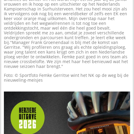
vrouwen en ik hoop op een uitschieter op het Nederlands
Kampioenschap in Surhuisterveen. Het zou heel mooi zijn als
ik vervolgens ook nog bij een wereldbeker of zelfs een EK een
keer voor oranje mag uitkomen. Mijn overstap naar het
veldrijden en het wegwielrennen is tot nog toe een
ontdekkingstocht, maar wel één die heel goed bevalt.
Veldrijden spreekt me zo aan, omdat je zoveel verschillende
ondergronden en parcoursen kunt treffen. Je leert elke week
bij."Manager Frank Groenendaal is blij met de komst van
Gerritse. "Wij profileren ons graag als echte opleidingsploeg,
waar jong talent een kans krijgt om zich in een Nederlandse
ploeg verder te ontwikkelen. Femke past goed in ons team als
nieuwe crossbelofte. We zijn met haar heel benieuwd wat het
nieuwe seizoen haar brengt."
Foto: © Sportfoto Femke Gerritse wint het NK op de weg bij de
nieuweling-meisjes