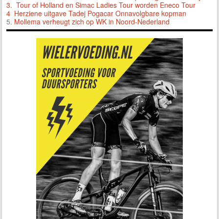
3.
Tour of Holland en Simac Ladies Tour worden Eneco Tour
4 Herziene uitgave Tadej Pogacar Onnavolgbare kopman
5.
Mollema verheugt zich op WK in Noord-Nederland