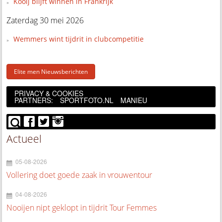
Kooij blijft winnen in Frankrijk
Zaterdag 30 mei 2026
Wemmers wint tijdrit in clubcompetitie
Elite men Nieuwsberichten
PRIVACY & COOKIES
PARTNERS:
SPORTFOTO.NL
MANIEU
Actueel
05-08-2026
Vollering doet goede zaak in vrouwentour
04-08-2026
Nooijen nipt geklopt in tijdrit Tour Femmes