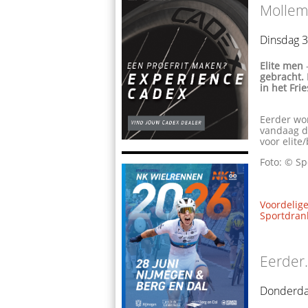
Mollema
Dinsdag 3
Elite men
gebracht.
in het Fri
Eerder wo
vandaag de
voor elite
Foto: © Sp
Voordelige
Sportdrank
Eerder.
Donderda