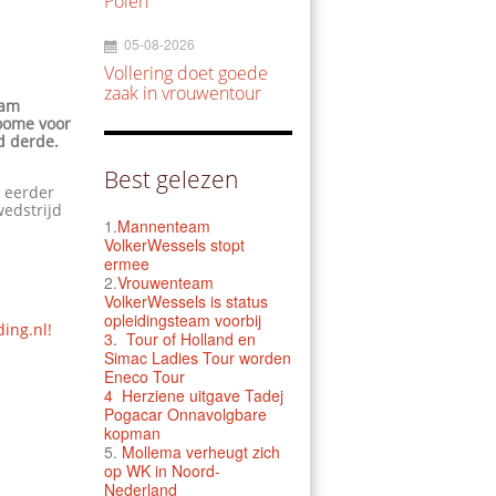
Polen
05-08-2026
Vollering doet goede
zaak in vrouwentour
aam
oome voor
d derde.
Best gelezen
 eerder
wedstrijd
1.
Mannenteam
VolkerWessels stopt
ermee
2.
Vrouwenteam
VolkerWessels is status
opleidingsteam voorbij
ding.nl!
3.
Tour of Holland en
Simac Ladies Tour worden
Eneco Tour
4 Herziene uitgave Tadej
Pogacar Onnavolgbare
kopman
5.
Mollema verheugt zich
op WK in Noord-
Nederland