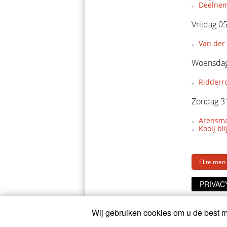
Deelnem
Vrijdag 0
Van der 
Woensdag
Ridderr
Zondag 3
Arensman
Kooij bl
Elite men
PRIVAC
Wij gebruiken cookies om u de best mo
© 2026
CyclingOnline.nl