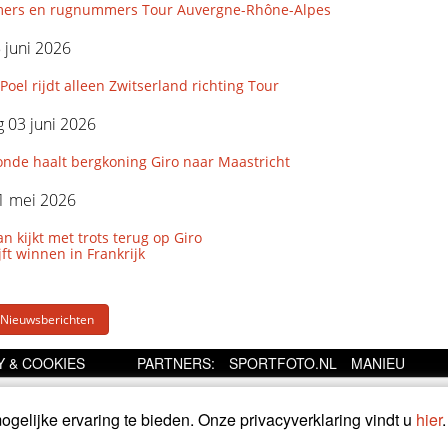
ers en rugnummers Tour Auvergne-Rhône-Alpes
5 juni 2026
Poel rijdt alleen Zwitserland richting Tour
 03 juni 2026
onde haalt bergkoning Giro naar Maastricht
1 mei 2026
 kijkt met trots terug op Giro
ijft winnen in Frankrijk
 Nieuwsberichten
Y & COOKIES
PARTNERS:
SPORTFOTO.NL
MANIEU
gelijke ervaring te bieden. Onze privacyverklaring vindt u
hier
.