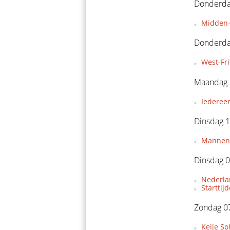
Donderdag
Midden-
Donderda
West-Fr
Maandag 
Iederee
Dinsdag 1
Mannent
Dinsdag 0
Nederla
Starttij
Zondag 07
Keije So