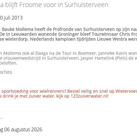
 blijft Froome voor in Surhuisterveen
0 juli 2013
-
Bauke Mollema heeft de Profronde van Surhuisterveen op zijn n
 De in Leeuwarden wonende Groninger bleef Tourwinnaar Chris Fr
ese wielerdorp. Nederlands kampioen tijdrijden Lieuwe Westra wer
n Mollema ook al Daags na de Tour in Boxmeer. Janneke Kanis won
 vrouwenwedstrijd in Surhuisterveen, Jasper Hamelink (Piels) de 
/beloften.
orfoto
 sportvoeding voor wielrenners? Bestel veilig en snel op Wielervoe
 drink je met zuiver water, kijk op 123zuiverwater.nl!
..
g 06 augustus 2026