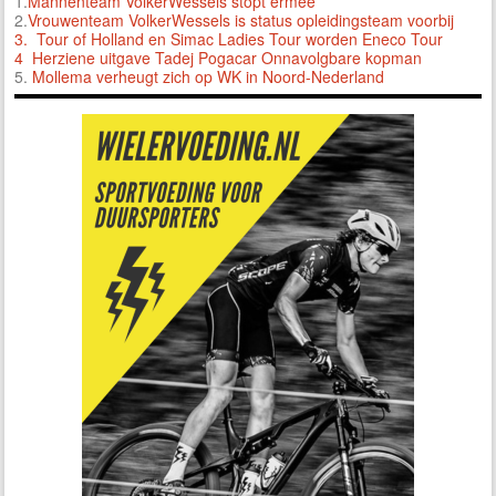
1.
Mannenteam VolkerWessels stopt ermee
2.
Vrouwenteam VolkerWessels is status opleidingsteam voorbij
3.
Tour of Holland en Simac Ladies Tour worden Eneco Tour
4 Herziene uitgave Tadej Pogacar Onnavolgbare kopman
5.
Mollema verheugt zich op WK in Noord-Nederland