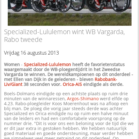
Specialized-Lululemon wint WB Vargarda,
Rabo tweede
Vrijdag 16 augustus 2013
Women
-
Specialized-Lululemon
heeft de favorietenstatus
waargemaakt door de WB-ploegentijdrit in het Zweedse
Vargarda te winnen. De wereldkampioenen op dit onderdeel -
met Ellen van Dijk in de gelederen - bleven
Rabobank-
Liv/Giant
38 seconden voor.
Orica-AIS
eindigde als derde.
Boels-Dolmans eindigde op een achtste plaats op ruim drie
minuten van de winnaressen,
Argos-Shimano
werd elfde op
4.23. Rabo-ploegleider Koos Moerenhout was na afloop een
blij man. De ploeg die vorig jaar steeds derde was achter
Specialized en Orica eindigde nu op ruim een halve minuut
van de leiders en had een comfortabele voorsprong op de
nummer drie. "Dit is voor ons een beloning voor de tijd die we
er dit jaar extra in gestoken hebben. We hebben natuurlijk
goed materiaal en goede ondersteuning, maar verder hebben
we simpelweg veel meer getraind op dit onderdeel. Op