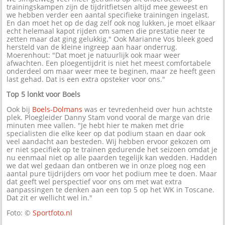
trainingskampen zijn de tijdritfietsen altijd mee geweest en
we hebben verder een aantal specifieke trainingen ingelast.
En dan moet het op de dag zelf ook nog lukken, je moet elkaar
echt helemaal kapot rijden om samen die prestatie neer te
zetten maar dat ging gelukkig." Ook Marianne Vos bleek goed
hersteld van de kleine ingreep aan haar onderrug.
Moerenhout: "Dat moet je natuurlijk ook maar weer
afwachten. Een ploegentijdrit is niet het meest comfortabele
onderdeel om maar weer mee te beginen, maar ze heeft geen
last gehad. Dat is een extra opsteker voor ons."
Top 5 lonkt voor Boels
Ook bij
Boels-Dolmans
was er tevredenheid over hun achtste
plek. Ploegleider Danny Stam vond vooral de marge van drie
minuten mee vallen. "Je hebt hier te maken met drie
specialisten die elke keer op dat podium staan en daar ook
veel aandacht aan besteden. Wij hebben ervoor gekozen om
er niet specifiek op te trainen gedurende het seizoen omdat je
nu eenmaal niet op alle paarden tegelijk kan wedden. Hadden
we dat wel gedaan dan ontberen we in onze ploeg nog een
aantal pure tijdrijders om voor het podium mee te doen. Maar
dat geeft wel perspectief voor ons om met wat extra
aanpassingen te denken aan een top 5 op het WK in Toscane.
Dat zit er wellicht wel in."
Foto: ©
Sportfoto.nl