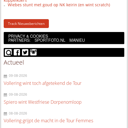
koppelkoers
Wiebes stunt met goud op NK keirin (en wint scratch)
Track Nieuwsberichten
PRIVACY & COOKIES
PARTNERS:
SPORTFOTO.NL
MANIEU
Actueel
09-08-2026
Vollering wint toch afgetekend de Tour
09-08-2026
Spiero wint Westfriese Dorpenomloop
08-08-2026
Vollering grijpt de macht in de Tour Femmes