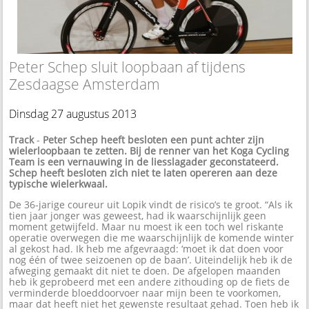
Peter Schep sluit loopbaan af tijdens
Zesdaagse Amsterdam
Dinsdag 27 augustus 2013
Track
-
Peter Schep heeft besloten een punt achter zijn
wielerloopbaan te zetten. Bij de renner van het Koga Cycling
Team is een vernauwing in de liesslagader geconstateerd.
Schep heeft besloten zich niet te laten opereren aan deze
typische wielerkwaal.
De 36-jarige coureur uit Lopik vindt de risico’s te groot. “Als ik
tien jaar jonger was geweest, had ik waarschijnlijk geen
moment getwijfeld. Maar nu moest ik een toch wel riskante
operatie overwegen die me waarschijnlijk de komende winter
al gekost had. Ik heb me afgevraagd: ‘moet ik dat doen voor
nog één of twee seizoenen op de baan’. Uiteindelijk heb ik de
afweging gemaakt dit niet te doen. De afgelopen maanden
heb ik geprobeerd met een andere zithouding op de fiets de
verminderde bloeddoorvoer naar mijn been te voorkomen,
maar dat heeft niet het gewenste resultaat gehad. Toen heb ik