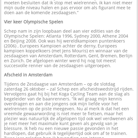
moeten besluiten dat ik stop met wielrennen, ik kan niet meer
mijn oude niveau halen en pas ervoor om als figurant mee te
doen aan de komende zesdaagsen.”
Vier keer Olympische Spelen
Schep nam in zijn loopbaan deel aan vier edities van de
Olympische Spelen: Atlanta 1996, Sydney 2000, Athene 2004
en Beijing 2008. Ook was hij wereldkampioen puntenkoers
(2006) , Europees Kampioen achter de derny, Europees
kampioen koppelkoers (met Jens Mouris) en winnaar van de
zesdaagsen van Amsterdam, Rotterdam, Gent, Bremen, Berlijn
en Zürich. De afgelopen winter werd hij nog tot meest
succesvolle renner van de zesdaagsen uitgeroepen.
Afscheid in Amsterdam
Tijdens de Zesdaagse van Amsterdam – op de slotdag
zaterdag 26 oktober – zal Schep een afscheidswedstrijd rijden.
Vervolgens gaat hij bij het Koga Cycling Team aan de slag als
begeleider van de baanrenners. “Ik wil graag mijn kennis
overdragen en aan die jongens ook mijn liefde voor het
wielrennen op de piste meegeven. Nu al merk ik dat het een
vreemde gewaarwording is niet meer te fietsen, maar het
plezier was natuurlijk de afgelopen tijd ook wel verdwenen als
je niet meer het maximale kunt geven als gevolg van je
blessure. Ik heb nu een nieuwe passie gevonden in het
hardlopen, dat gebruik ik tegelijkertijd ook om af te trainen.