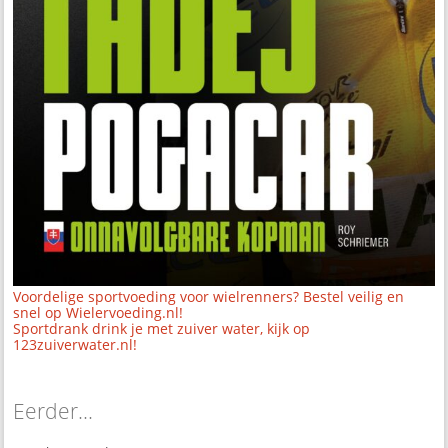
Voordelige sportvoeding voor wielrenners? Bestel veilig en
snel op Wielervoeding.nl!
Sportdrank drink je met zuiver water, kijk op
123zuiverwater.nl!
Eerder...