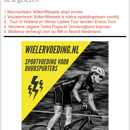
1.
Mannenteam VolkerWessels stopt ermee
2.
Vrouwenteam VolkerWessels is status opleidingsteam voorbij
3.
Tour of Holland en Simac Ladies Tour worden Eneco Tour
4 Herziene uitgave Tadej Pogacar Onnavolgbare kopman
5.
Mollema verheugt zich op WK in Noord-Nederland