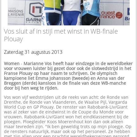
Vos sluit af in stijl met winst in WB-finale
Plouay
Zaterdag 31 augustus 2013
Women
-
Marianne Vos heeft haar eindzege in de wereldbeker
voor vrouwen luister bij gezet door ook de slotwedstrijd in het
Franse Plouay op haar naam te schrijven. De olympisch
kampioene liet Emma Johansson (tweede) en Anna van der
Breggen (derde) kansloos in de finale van deze WB-manche
door bij hen weg te rijden.
Vos won vijf wedstrijden uit de reeks van acht: de Ronde van
Drenthe, de Ronde van Vlaanderen, de Waalse Pijl, Vargarda
World Cup en GP Plouay. De renster van Rabobank-Liv/Giant
was al zeker van de eindwinst in de Coupe du Monde voor
vrouwen. Rabobank-Liv/Giant won het eindklassement bij de
ploegen. Ploegleider Koos Moerenhout kon dan ook alleen
maar tevreden zijn. "Ik ben geweldig trots op mijn ploegje. Op
de rensters natuurlijk, maar ook op het personeel. Ze hebben
met zijn allen voor een prachtig wereldbekerseizoen gezorgd.