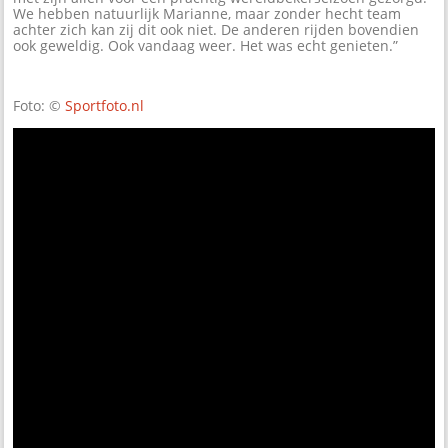
We hebben natuurlijk Marianne, maar zonder hecht team
achter zich kan zij dit ook niet. De anderen rijden bovendien
ook geweldig. Ook vandaag weer. Het was echt genieten.”
Foto: ©
Sportfoto.nl