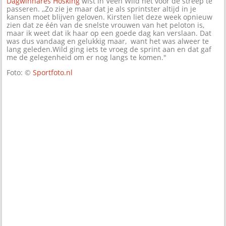
Dagwinnares Hosking
wist in Veen Wild net voor de streep te
passeren. ,,Zo zie je maar dat je als sprintster altijd in je
kansen moet blijven geloven. Kirsten liet deze week opnieuw
zien dat ze één van de snelste vrouwen van het peloton is,
maar ik weet dat ik haar op een goede dag kan verslaan. Dat
was dus vandaag en gelukkig maar, want het was alweer te
lang geleden.Wild ging iets te vroeg de sprint aan en dat gaf
me de gelegenheid om er nog langs te komen."
Foto: ©
Sportfoto.nl