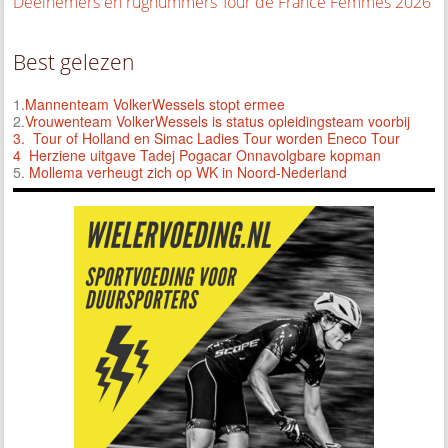
Deelnemers en rugnummers Tour de France Femmes 2026
Best gelezen
1.
Mannenteam VolkerWessels stopt ermee
2.
Vrouwenteam VolkerWessels is status opleidingsteam voorbij
3.
Tour of Holland en Simac Ladies Tour worden Eneco Tour
4 Herziene uitgave Tadej Pogacar Onnavolgbare kopman
5.
Mollema verheugt zich op WK in Noord-Nederland