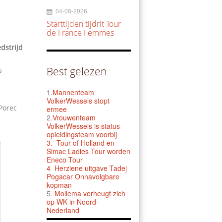
04-08-2026
Starttijden tijdrit Tour
de France Femmes
dstrijd
Best gelezen
s
1.
Mannenteam
VolkerWessels stopt
 Porec
ermee
2.
Vrouwenteam
VolkerWessels is status
opleidingsteam voorbij
3.
Tour of Holland en
Simac Ladies Tour worden
Eneco Tour
4 Herziene uitgave Tadej
Pogacar Onnavolgbare
kopman
5.
Mollema verheugt zich
op WK in Noord-
Nederland