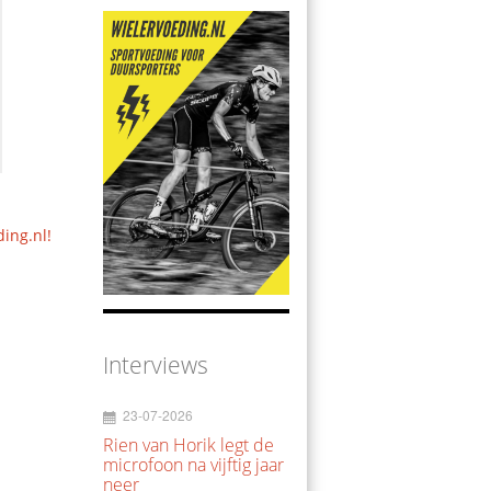
ding.nl!
Interviews
23-07-2026
Rien van Horik legt de
microfoon na vijftig jaar
neer