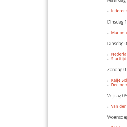
Maandag 
Iederee
Dinsdag 1
Mannent
Dinsdag 0
Nederla
Starttij
Zondag 07
Keije So
Deelnem
Vrijdag 0
Van der 
Woensdag