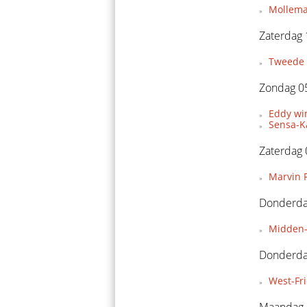
Mollema
Zaterdag 
Tweede 
Zondag 05
Eddy wi
Sensa-Ka
Zaterdag 
Marvin P
Donderdag
Midden-
Donderda
West-Fr