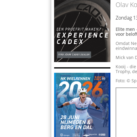
Olav Ko
Zondag 1
Elite men
voor belof
Omdat Nede
eindwinna
Mick van 
Kooij - di
Trophy, de
Foto: © Sp