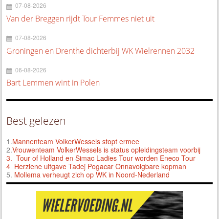
07-08-2026
Van der Breggen rijdt Tour Femmes niet uit
07-08-2026
Groningen en Drenthe dichterbij WK Wielrennen 2032
06-08-2026
Bart Lemmen wint in Polen
Best gelezen
1.
Mannenteam VolkerWessels stopt ermee
2.
Vrouwenteam VolkerWessels is status opleidingsteam voorbij
3.
Tour of Holland en Simac Ladies Tour worden Eneco Tour
4 Herziene uitgave Tadej Pogacar Onnavolgbare kopman
5.
Mollema verheugt zich op WK in Noord-Nederland