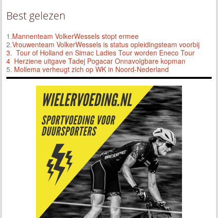
Best gelezen
1.
Mannenteam VolkerWessels stopt ermee
2.
Vrouwenteam VolkerWessels is status opleidingsteam voorbij
3.
Tour of Holland en Simac Ladies Tour worden Eneco Tour
4 Herziene uitgave Tadej Pogacar Onnavolgbare kopman
5.
Mollema verheugt zich op WK in Noord-Nederland