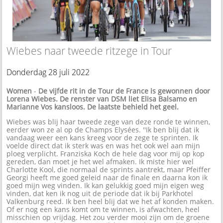
Wiebes naar tweede ritzege in Tour
Donderdag 28 juli 2022
Women
-
De vijfde rit in de Tour de France is gewonnen door
Lorena Wiebes. De renster van DSM liet Elisa Balsamo en
Marianne Vos kansloos. De laatste behield het geel.
Wiebes was blij haar tweede zege van deze ronde te winnen,
eerder won ze al op de Champs Elysées. ''Ik ben blij dat ik
vandaag weer een kans kreeg voor de zege te sprinten. Ik
voelde direct dat ik sterk was en was het ook wel aan mijn
ploeg verplicht. Franziska Koch de hele dag voor mij op kop
gereden, dan moet je het wel afmaken. Ik miste hier wel
Charlotte Kool, die normaal de sprints aantrekt, maar Pfeiffer
Georgi heeft me goed geleid naar de finale en daarna kon ik
goed mijn weg vinden. Ik kan gelukkig goed mijn eigen weg
vinden, dat ken ik nog uit de periode dat ik bij Parkhotel
Valkenburg reed. Ik ben heel blij dat we het af konden maken.
Of er nog een kans komt om te winnen, is afwachten, heel
misschien op vrijdag. Het zou verder mooi zijn om de groene