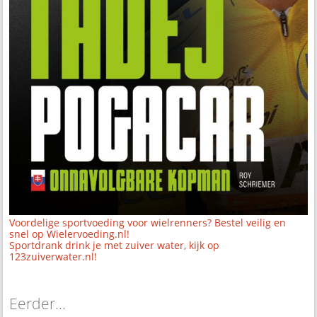
Voordelige sportvoeding voor wielrenners? Bestel veilig en
snel op Wielervoeding.nl!
Sportdrank drink je met zuiver water, kijk op
123zuiverwater.nl!
Eerder...