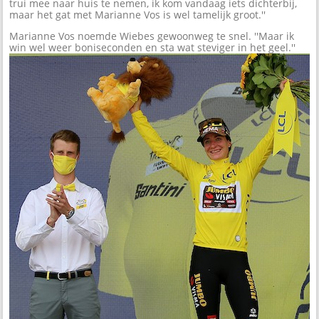
trui mee naar huis te nemen, ik kom vandaag iets dichterbij,
maar het gat met Marianne Vos is wel tamelijk groot.''
Marianne Vos noemde Wiebes gewoonweg te snel. ''Maar ik
win wel weer boniseconden en sta wat steviger in het geel.''