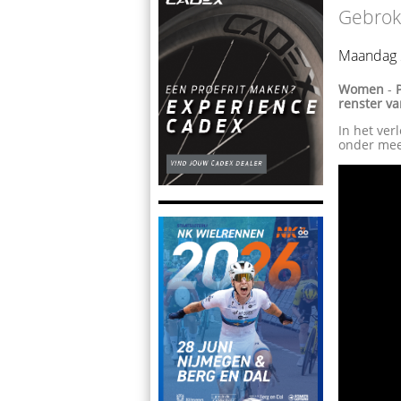
Gebrok
Maandag 
Women
-
renster v
In het ver
onder meer