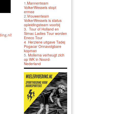
1.
Mannenteam
VolkerWessels stopt
ermee
2.
Vrouwenteam
VolkerWessels is status
opleidingsteam voorbij
3.
Tour of Holland en
Simac Ladies Tour worden
ding.nl!
Eneco Tour
4 Herziene uitgave Tadej
Pogacar Onnavolgbare
kopman
5.
Mollema verheugt zich
op WK in Noord-
Nederland