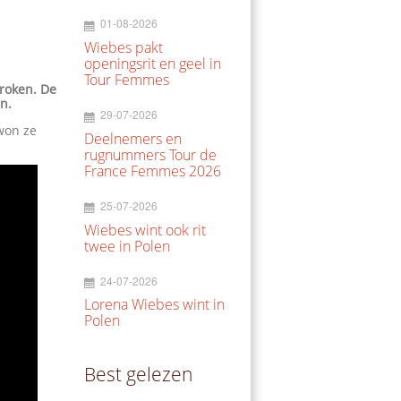
01-08-2026
Wiebes pakt
openingsrit en geel in
Tour Femmes
broken. De
n.
29-07-2026
 won ze
Deelnemers en
rugnummers Tour de
France Femmes 2026
25-07-2026
Wiebes wint ook rit
twee in Polen
24-07-2026
Lorena Wiebes wint in
Polen
Best gelezen