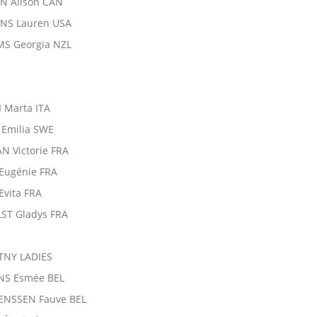
N Alison CAN
ENS Lauren USA
MS Georgia NZL
I Marta ITA
 Emilia SWE
N Victorie FRA
Eugénie FRA
Evita FRA
ST Gladys FRA
TNY LADIES
NS Esmée BEL
ENSSEN Fauve BEL