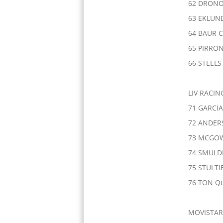
62 DRONO
63 EKLUND
64 BAUR C
65 PIRRON
66 STEELS
LIV RACIN
71 GARCIA
72 ANDER
73 MCGOW
74 SMULDE
75 STULTI
76 TON Q
MOVISTA