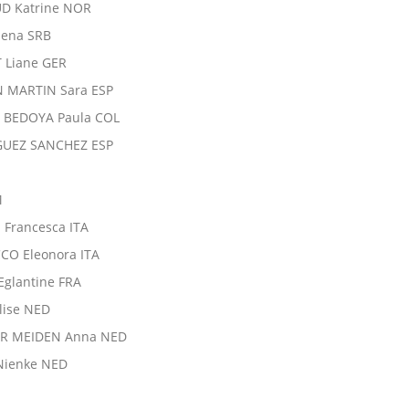
D Katrine NOR
elena SRB
T Liane GER
N MARTIN Sara ESP
 BEDOYA Paula COL
GUEZ SANCHEZ ESP
M
 Francesca ITA
CO Eleonora ITA
Eglantine FRA
lise NED
ER MEIDEN Anna NED
Nienke NED