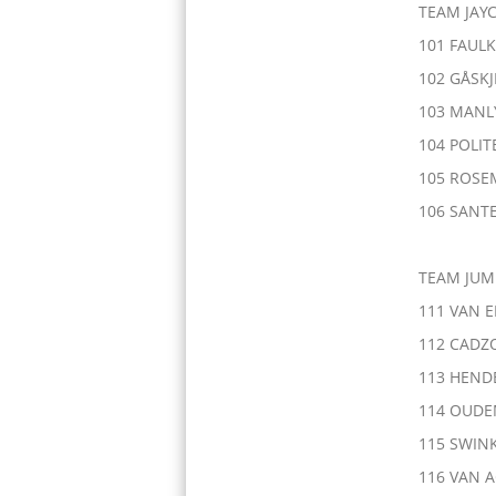
TEAM JAY
101 FAULK
102 GÅSKJ
103 MANL
104 POLIT
105 ROS
106 SANT
TEAM JUM
111 VAN 
112 CADZ
113 HEND
114 OUD
115 SWINK
116 VAN A