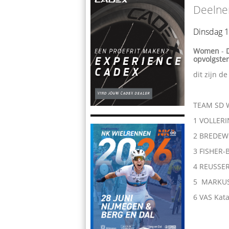
Deelne
Dinsdag 1
Women
-
opvolgster
dit zijn 
TEAM SD
1 VOLLER
2 BREDEW
3 FISHER-
4 REUSSER
5 MARKUS
6 VAS Kat