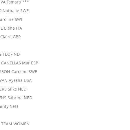
VA Tamara ***
 Nathalie SWE
aroline SWI
E Elena ITA
 Claire GBR
G TEQFIND
 CAÑELLAS Mar ESP
SSON Caroline SWE
AN Ayesha USA
RS Silke NED
ENS Sabrina NED
uinty NED
R TEAM WOMEN