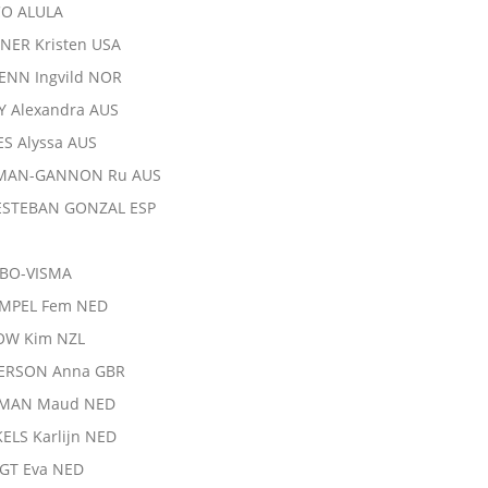
CO ALULA
NER Kristen USA
ENN Ingvild NOR
Y Alexandra AUS
ES Alyssa AUS
EMAN-GANNON Ru AUS
ESTEBAN GONZAL ESP
BO-VISMA
EMPEL Fem NED
OW Kim NZL
ERSON Anna GBR
EMAN Maud NED
ELS Karlijn NED
GT Eva NED