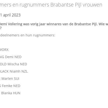
mers en rugnummers Brabantse Pijl vrouwen
1 april 2023
Demi Vollering was vorig jaar winnares van de Brabantse Pijl. Wie 
?
de deelnemers en hun rugnummers:
 WORX
ING Demi NED
OLD Mischa NED
BLACK Niamh NZL
 Marlen SUI
 Femke NED
a Blanka HUN