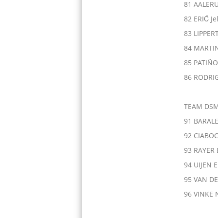
81 AALERU
82 ERIĆ J
83 LIPPER
84 MARTI
85 PATIÑO
86 RODRI
TEAM DS
91 BARALE
92 CIABOC
93 RAYER 
94 UIJEN E
95 VAN D
96 VINKE 