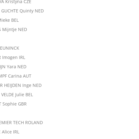
Á Kristýna CZE
E GUCHTE Quinty NED
ieke BEL
 Mijntje NED
CEUNINCK
 Imogen IRL
IJN Yara NED
MPF Carina AUT
R HEIJDEN Inge NED
 VELDE Julie BEL
T Sophie GBR
REMIER TECH ROLAND
Alice IRL