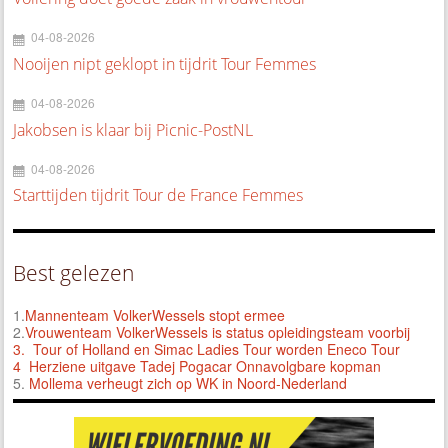
04-08-2026
Nooijen nipt geklopt in tijdrit Tour Femmes
04-08-2026
Jakobsen is klaar bij Picnic-PostNL
04-08-2026
Starttijden tijdrit Tour de France Femmes
Best gelezen
1.
Mannenteam VolkerWessels stopt ermee
2.
Vrouwenteam VolkerWessels is status opleidingsteam voorbij
3.
Tour of Holland en Simac Ladies Tour worden Eneco Tour
4 Herziene uitgave Tadej Pogacar Onnavolgbare kopman
5.
Mollema verheugt zich op WK in Noord-Nederland