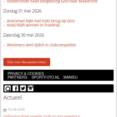
Ridderronde haalt bergkoning Giro naar Maastricht
Zondag 31 mei 2026
Arensman kijkt met trots terug op Giro
Kooij blijft winnen in Frankrijk
Zaterdag 30 mei 2026
Wemmers wint tijdrit in clubcompetitie
Elite men Nieuwsberichten
PRIVACY & COOKIES
PARTNERS:
SPORTFOTO.NL
MANIEU
Actueel
05-08-2026
Vollering doet goede zaak in vrouwentour