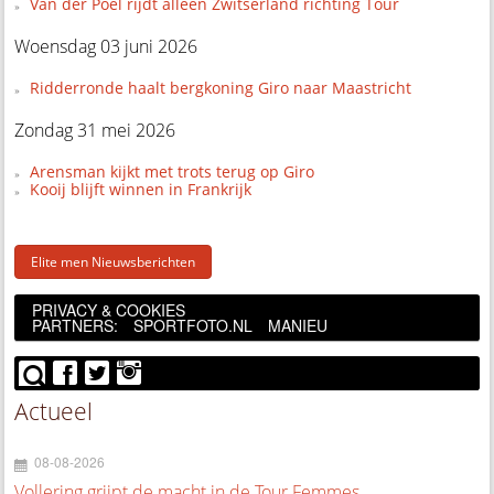
Van der Poel rijdt alleen Zwitserland richting Tour
Woensdag 03 juni 2026
Ridderronde haalt bergkoning Giro naar Maastricht
Zondag 31 mei 2026
Arensman kijkt met trots terug op Giro
Kooij blijft winnen in Frankrijk
Elite men Nieuwsberichten
PRIVACY & COOKIES
PARTNERS:
SPORTFOTO.NL
MANIEU
Actueel
08-08-2026
Vollering grijpt de macht in de Tour Femmes