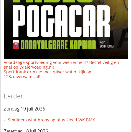
Voordelige sportvoeding voor wielrenners? Bestel veilig en
snel op Wielervoeding.nl!
Sportdrank drink je met zuiver water, kijk op
123zuiverwater.nl!
Eerder...
Zondag 19 juli 2026
Smulders wint brons op uitgekleed WK BMX
Zaterdag 18 juli 2026