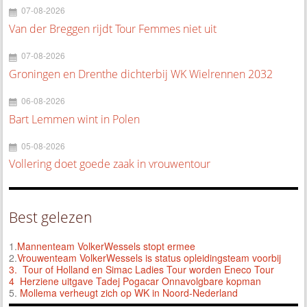
07-08-2026
Van der Breggen rijdt Tour Femmes niet uit
07-08-2026
Groningen en Drenthe dichterbij WK Wielrennen 2032
06-08-2026
Bart Lemmen wint in Polen
05-08-2026
Vollering doet goede zaak in vrouwentour
Best gelezen
1.
Mannenteam VolkerWessels stopt ermee
2.
Vrouwenteam VolkerWessels is status opleidingsteam voorbij
3.
Tour of Holland en Simac Ladies Tour worden Eneco Tour
4 Herziene uitgave Tadej Pogacar Onnavolgbare kopman
5.
Mollema verheugt zich op WK in Noord-Nederland