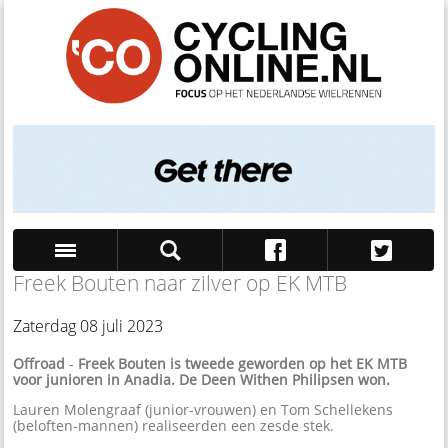
Freek Bouten naar zilver op EK MTB
Zoek
Zaterdag 08 juli 2023
Offroad
-
Freek Bouten is tweede geworden op het EK MTB
voor junioren in Anadia. De Deen Withen Philipsen won.
Lauren Molengraaf (junior-vrouwen) en Tom Schellekens
(beloften-mannen) realiseerden een zesde stek.