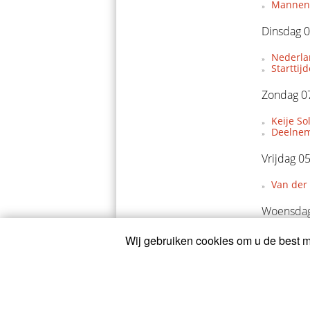
Mannent
Dinsdag 0
Nederla
Starttij
Zondag 07
Keije So
Deelnem
Vrijdag 0
Van der 
Woensdag
Ridderr
Wij gebruiken cookies om u de best mo
Zondag 3
Arensman
Kooij bl