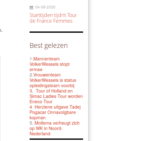
04-08-2026
Starttijden tijdrit Tour
de France Femmes
n.
Best gelezen
1.
Mannenteam
VolkerWessels stopt
ermee
2.
Vrouwenteam
VolkerWessels is status
opleidingsteam voorbij
3.
Tour of Holland en
Simac Ladies Tour worden
Eneco Tour
4 Herziene uitgave Tadej
Pogacar Onnavolgbare
kopman
5.
Mollema verheugt zich
op WK in Noord-
Nederland