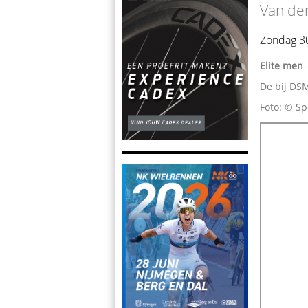
Van den
Zondag 30
Elite men
De bij DS
Foto: © Sp