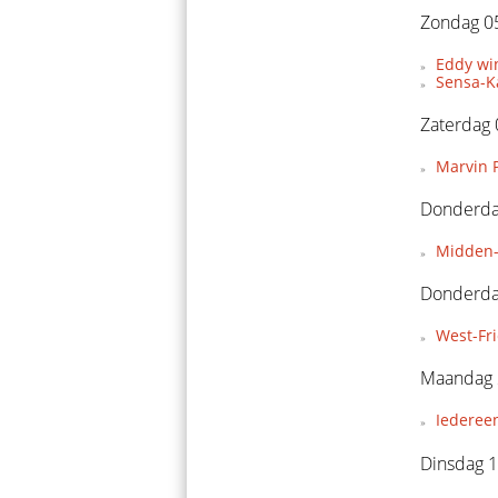
Zondag 05
Eddy wi
Sensa-Ka
Zaterdag 
Marvin P
Donderdag
Midden-
Donderda
West-Fr
Maandag 
Iederee
Dinsdag 1