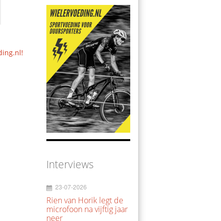
ding.nl!
Interviews
23-07-2026
Rien van Horik legt de
microfoon na vijftig jaar
neer