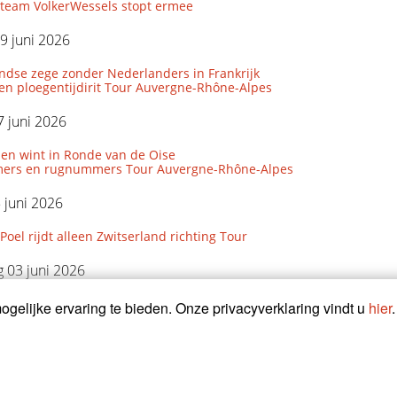
eam VolkerWessels stopt ermee
9 juni 2026
ndse zege zonder Nederlanders in Frankrijk
den ploegentijdirit Tour Auvergne-Rhône-Alpes
 juni 2026
len wint in Ronde van de Oise
ers en rugnummers Tour Auvergne-Rhône-Alpes
5 juni 2026
Poel rijdt alleen Zwitserland richting Tour
 03 juni 2026
onde haalt bergkoning Giro naar Maastricht
gelijke ervaring te bieden. Onze privacyverklaring vindt u
hier
.
1 mei 2026
 kijkt met trots terug op Giro
ijft winnen in Frankrijk