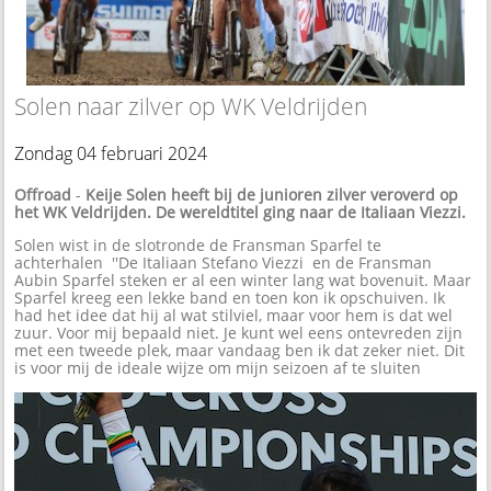
Solen naar zilver op WK Veldrijden
Zondag 04 februari 2024
Offroad
-
Keije Solen heeft bij de junioren zilver veroverd op
het WK Veldrijden. De wereldtitel ging naar de Italiaan Viezzi.
Solen wist in de slotronde de Fransman Sparfel te
achterhalen ''De Italiaan Stefano Viezzi en de Fransman
Aubin Sparfel steken er al een winter lang wat bovenuit. Maar
Sparfel kreeg een lekke band en toen kon ik opschuiven. Ik
had het idee dat hij al wat stilviel, maar voor hem is dat wel
zuur. Voor mij bepaald niet. Je kunt wel eens ontevreden zijn
met een tweede plek, maar vandaag ben ik dat zeker niet. Dit
is voor mij de ideale wijze om mijn seizoen af te sluiten