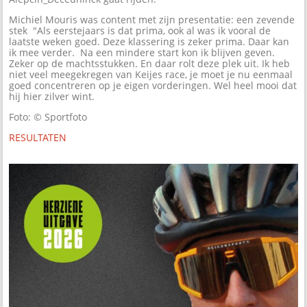
Michiel Mouris was content met zijn presentatie: een zevende
stek "Als eerstejaars is dat prima, ook al was ik vooral de
laatste weken goed. Deze klassering is zeker prima. Daar kan
ik mee verder. Na een mindere start kon ik blijven geven.
Zeker op de machtsstukken. En daar rolt deze plek uit. Ik heb
niet veel meegekregen van Keijes race, je moet je nu eenmaal
goed concentreren op je eigen vorderingen. Wel heel mooi dat
hij hier zilver wint.
Foto: © Sportfoto
RESULTATEN