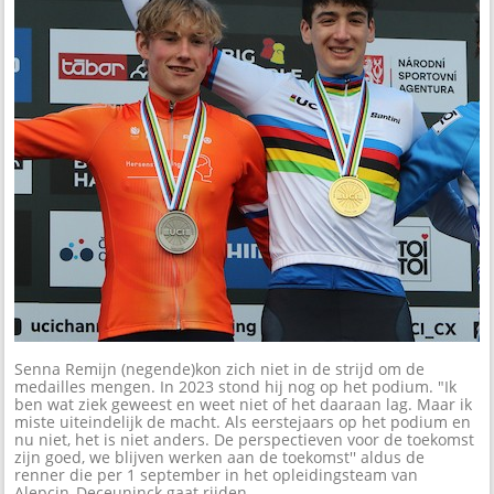
Senna Remijn (negende)kon zich niet in de strijd om de
medailles mengen. In 2023 stond hij nog op het podium. "Ik
ben wat ziek geweest en weet niet of het daaraan lag. Maar ik
miste uiteindelijk de macht. Als eerstejaars op het podium en
nu niet, het is niet anders. De perspectieven voor de toekomst
zijn goed, we blijven werken aan de toekomst'' aldus de
renner die per 1 september in het opleidingsteam van
Alepcin_Deceuninck gaat rijden.