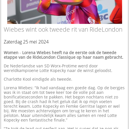
Wiebes wint ook tweede rit van RideLondon
Zaterdag 25 mei 2024
Women
-
Lorena Wiebes heeft na de eerste ook de tweede
etappe van de RideLondon Classique op haar naam gebracht.
De Nederlandse van SD Worx-Protime werd door
wereldkampioene Lotte Kopecky naar de winst geloodst.
Charlotte Kool eindigde als tweede.
Lorena Wiebes: “Ik had vandaag een goede dag. Op de bergjes
was ik in staat om tot twee keer toe de volle pot aan
bonificatieseconden te pakken. Het begon nochtans niet zo
goed. Bij de crash had ik het geluk dat ik op mijn voeten
terecht kwam. Lotte Kopecky en Femke Gerritse lagen er wel
bij. We moesten achtervolgen om terug te keren in het
peloton. Maar uiteindelijk kwam alles samen en reed Lotte
Kopecky een fantastische finale.”
“Ze trok de lead-out perfect aan. Het is super dat ze nog als