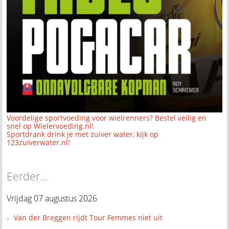
Voordelige sportvoeding voor wielrenners? Bestel veilig en
snel op Wielervoeding.nl!
Sportdrank drink je met zuiver water, kijk op
123zuiverwater.nl!
Eerder...
Vrijdag 07 augustus 2026
Van der Breggen rijdt Tour Femmes niet uit