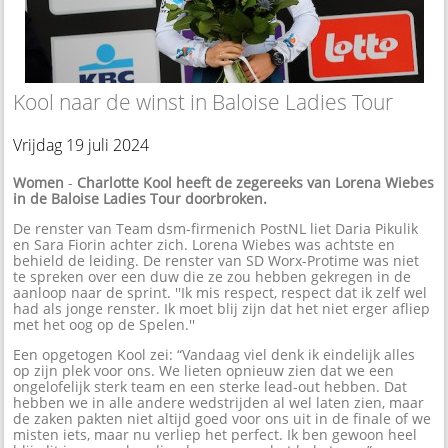
Kool naar de winst in Baloise Ladies Tour
Vrijdag 19 juli 2024
Women
-
Charlotte Kool heeft de zegereeks van Lorena Wiebes
in de Baloise Ladies Tour doorbroken.
De renster van Team dsm-firmenich PostNL liet Daria Pikulik
en Sara Fiorin achter zich. Lorena Wiebes was achtste en
behield de leiding. De renster van SD Worx-Protime was niet
te spreken over een duw die ze zou hebben gekregen in de
aanloop naar de sprint. ''Ik mis respect, respect dat ik zelf wel
had als jonge renster. Ik moet blij zijn dat het niet erger afliep
met het oog op de Spelen.''
Een opgetogen Kool zei: “Vandaag viel denk ik eindelijk alles
op zijn plek voor ons. We lieten opnieuw zien dat we een
ongelofelijk sterk team en een sterke lead-out hebben. Dat
hebben we in alle andere wedstrijden al wel laten zien, maar
de zaken pakten niet altijd goed voor ons uit in de finale of we
misten iets, maar nu verliep het perfect. Ik ben gewoon heel