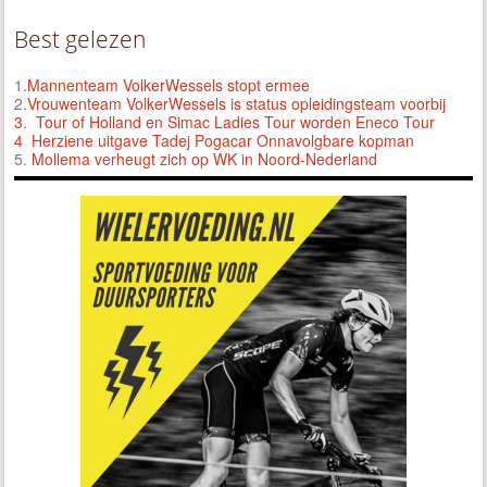
Best gelezen
1.
Mannenteam VolkerWessels stopt ermee
2.
Vrouwenteam VolkerWessels is status opleidingsteam voorbij
3.
Tour of Holland en Simac Ladies Tour worden Eneco Tour
4 Herziene uitgave Tadej Pogacar Onnavolgbare kopman
5.
Mollema verheugt zich op WK in Noord-Nederland