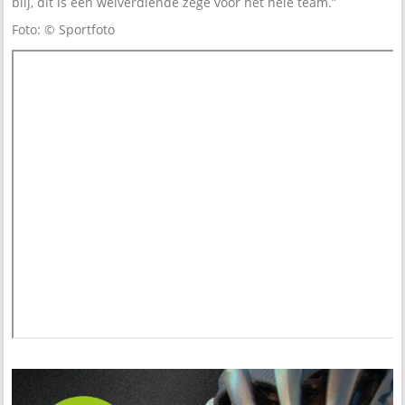
blij, dit is een welverdiende zege voor het hele team.”
Foto: © Sportfoto