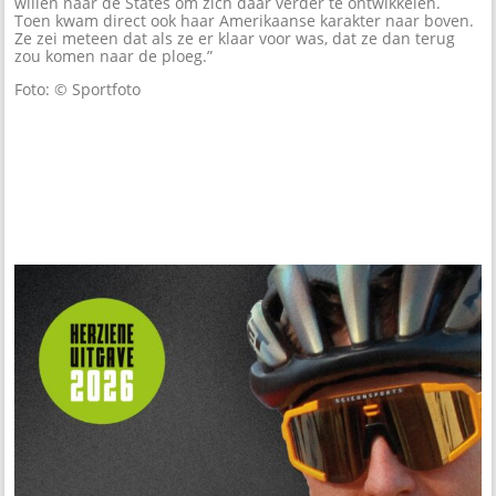
willen naar de States om zich daar verder te ontwikkelen.
Toen kwam direct ook haar Amerikaanse karakter naar boven.
Ze zei meteen dat als ze er klaar voor was, dat ze dan terug
zou komen naar de ploeg.”
Foto: © Sportfoto