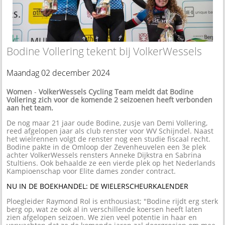
Bodine Vollering tekent bij VolkerWessels
Maandag 02 december 2024
Women
-
VolkerWessels Cycling Team meldt dat Bodine
Vollering zich voor de komende 2 seizoenen heeft verbonden
aan het team.
De nog maar 21 jaar oude Bodine, zusje van Demi Vollering,
reed afgelopen jaar als club renster voor WV Schijndel. Naast
het wielrennen volgt de renster nog een studie fiscaal recht.
Bodine pakte in de Omloop der Zevenheuvelen een 3e plek
achter VolkerWessels rensters Anneke Dijkstra en Sabrina
Stultiens. Ook behaalde ze een vierde plek op het Nederlands
Kampioenschap voor Elite dames zonder contract.
NU IN DE BOEKHANDEL: DE WIELERSCHEURKALENDER
Ploegleider Raymond Rol is enthousiast; "Bodine rijdt erg sterk
berg op, wat ze ook al in verschillende koersen heeft laten
zien afgelopen seizoen. We zien veel potentie in haar en