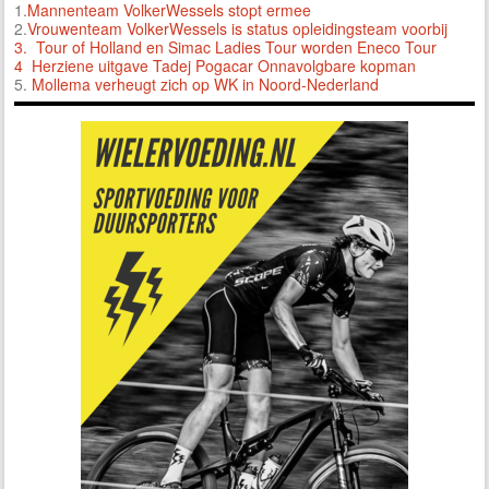
1.
Mannenteam VolkerWessels stopt ermee
2.
Vrouwenteam VolkerWessels is status opleidingsteam voorbij
3.
Tour of Holland en Simac Ladies Tour worden Eneco Tour
4 Herziene uitgave Tadej Pogacar Onnavolgbare kopman
5.
Mollema verheugt zich op WK in Noord-Nederland