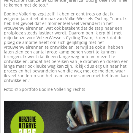
verwachten dat ze de komende jaren zal doorgroeien om mee
te komen met de top."
Bodine Vollering zegt zelf: ‘Ik ben er echt trots op dat ik
volgend jaar deel uitmaak van VolkerWessels Cycling Team. Ik
heb het gevoel dat er momenteel veel verandert in het
vrouwenwielrennen, wat ook betekent dat de stap naar een
profploeg steeds lastiger wordt. Daarom ben ik erg blij met
mijn keuze voor VolkerWessels Cycling Team, ik denk dat de
ploeg de ambitie heeft om zich gelijktijdig met het
vrouwenwielrennen te ontwikkelen, terwijl ze ook al hebben
laten zien een aantal grote kampioenen voort te kunnen
brengen. Ik weet dat ik een lange weg heb om mezelf te
ontwikkelen, omdat het bereiken van je dromen en doelen een
lange maar ook leuke weg kan zijn. Ik kijk dus erg uit naar het
proces en het bewandelen van die weg met de meiden, waar
ik veel kan leren van het team en me samen met het team kan
ontwikkelen.’
Foto: © Sportfoto Bodine Vollering rechts