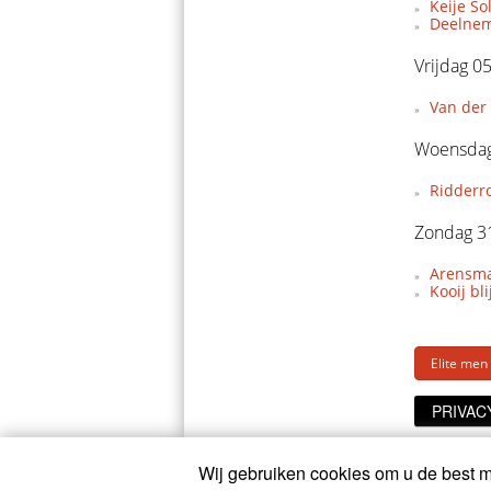
Keije So
Deelnem
Vrijdag 0
Van der 
Woensdag
Ridderr
Zondag 3
Arensman
Kooij bl
Elite men
PRIVAC
Wij gebruiken cookies om u de best mo
© 2026
CyclingOnline.nl