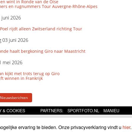
len wint in Ronde van de Oise
ers en rugnummers Tour Auvergne-Rhône-Alpes
5 juni 2026
Poel rijdt alleen Zwitserland richting Tour
 03 juni 2026
onde haalt bergkoning Giro naar Maastricht
1 mei 2026
 kijkt met trots terug op Giro
ijft winnen in Frankrijk
 Nieuwsberichten
Y & COOKIES
PARTNERS:
SPORTFOTO.NL
MANIEU
gelijke ervaring te bieden. Onze privacyverklaring vindt u
hier
.