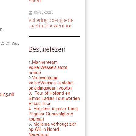
Polen
05-08-2026
Vollering doet goede
zaak in vrouwentour
n.
ste en was
Best gelezen
1.
Mannenteam
VolkerWessels stopt
ermee
2.
Vrouwenteam
VolkerWessels is status
opleidingsteam voorbij
3.
Tour of Holland en
ding.nl!
Simac Ladies Tour worden
Eneco Tour
4 Herziene uitgave Tadej
Pogacar Onnavolgbare
kopman
5.
Mollema verheugt zich
op WK in Noord-
Nederland