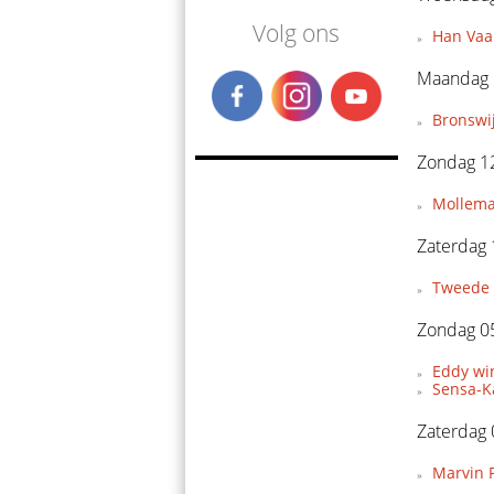
Volg ons
Han Vaan
Maandag 1
Bronswi
Zondag 12
Mollema
Zaterdag 
Tweede 
Zondag 05
Eddy wi
Sensa-Ka
Zaterdag 
Marvin P