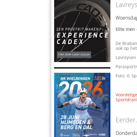
Lavreys
Woensdag
Elite men
De Braband
ook op he
Lavreysen 
Parasportm
Foto: © Sp
Voordelige
Sportdrank
Eerder.
Donderda