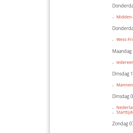
Donderdag
Midden-
Donderda
West-Fr
Maandag 
Iederee
Dinsdag 1
Mannent
Dinsdag 0
Nederla
Starttij
Zondag 07