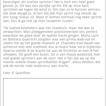
bevestigen als snelste sprinter? Het is toch een heel goed
gevoel, ja. Dit was een eerlijke sprint. Elk op onze kant
sprintten we tegen de wind in. Om dan zo te kunnen winnen,
dat doet deugd ja. Ik ben blij dat mijn sprint nog steeds op
een hoog niveau zit. Maar er komen normaal nog twee sprints
aan. Dus ik ga niet op mijn lauweren rusten.”
“De laatste kilometers was het chaotisch, maar dat was te
verwachten. Mijn ploeggenoten positioneerden ons perfect,
waardoor we goed door de laatste bocht gingen. Marta Lach
en Barbara Guarischi zorgden voor een prima lead-out en
zetten me op het goede moment af. Charlotte Kool kwam van
achteruit met veel snelheid, dus ik moest haar eerst bijbenen.
Daarna voelde ik de kracht tot aan de finishlijn en kon ik het
afmaken. Dit geeft een boost. Dit is een mooie wedstrijd, met
veel goede sprinters aan de start. Het is fijn dat we op die
manier enkele mooie sprintbattles krijgen”, aldus Wiebes, die
ook de eerste rode leiderstrui aan mocht.
Foto: © Sportfoto