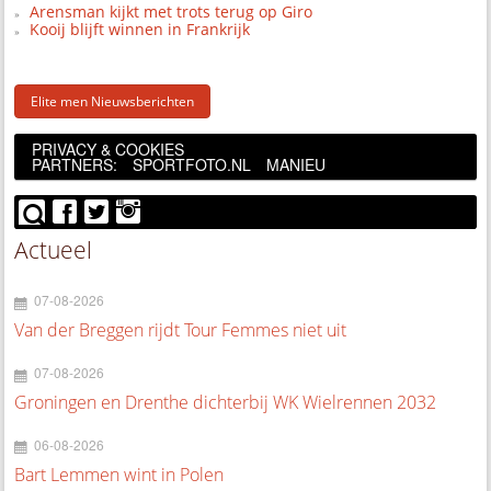
Arensman kijkt met trots terug op Giro
Kooij blijft winnen in Frankrijk
Elite men Nieuwsberichten
PRIVACY & COOKIES
PARTNERS:
SPORTFOTO.NL
MANIEU
Actueel
07-08-2026
Van der Breggen rijdt Tour Femmes niet uit
07-08-2026
Groningen en Drenthe dichterbij WK Wielrennen 2032
06-08-2026
Bart Lemmen wint in Polen