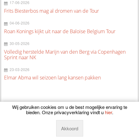
17-06-2026
Frits Biesterbos mag al dromen van de Tour
04-06-2026
Roan Konings kijkt uit naar de Baloise Belgium Tour
30-05-2026
Volledig herstelde Marijn van den Berg via Copenhagen
Sprint naar NK
23-03-2026
Elmar Abma wil seizoen lang kansen pakken
Wij gebruiken cookies om u de best mogelijke ervaring te
bieden. Onze privacyverklaring vindt u
hier
.
© 2026
CyclingOnline.nl
Akkoord
Powered by
Manieu.nl