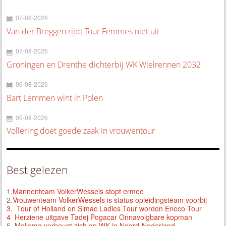
07-08-2026
Van der Breggen rijdt Tour Femmes niet uit
07-08-2026
Groningen en Drenthe dichterbij WK Wielrennen 2032
06-08-2026
Bart Lemmen wint in Polen
05-08-2026
Vollering doet goede zaak in vrouwentour
Best gelezen
1.
Mannenteam VolkerWessels stopt ermee
2.
Vrouwenteam VolkerWessels is status opleidingsteam voorbij
3.
Tour of Holland en Simac Ladies Tour worden Eneco Tour
4 Herziene uitgave Tadej Pogacar Onnavolgbare kopman
5.
Mollema verheugt zich op WK in Noord-Nederland