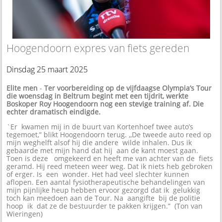
Hoogendoorn expres van fiets gereden
Dinsdag 25 maart 2025
Elite men
-
Ter voorbereiding op de vijfdaagse Olympia’s Tour
die woensdag in Beltrum begint met een tijdrit, werkte
Boskoper Roy Hoogendoorn nog een stevige training af. Die
echter dramatisch eindigde.
`Er kwamen mij in de buurt van Kortenhoef twee auto’s
tegemoet,” blikt Hoogendoorn terug. ,,De tweede auto reed op
mijn weghelft alsof hij die andere wilde inhalen. Dus ik
gebaarde met mijn hand dat hij aan de kant moest gaan.
Toen is deze omgekeerd en heeft me van achter van de fiets
geramd. Hij reed meteen weer weg. Dat ik niets heb gebroken
of erger. Is een wonder. Het had veel slechter kunnen
aflopen. Een aantal fysiotherapeutische behandelingen van
mijn pijnlijke heup hebben ervoor gezorgd dat ik gelukkig
toch kan meedoen aan de Tour. Na aangifte bij de politie
hoop ik dat ze de bestuurder te pakken krijgen.” (Ton van
Wieringen)