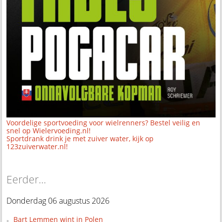
Voordelige sportvoeding voor wielrenners? Bestel veilig en
snel op Wielervoeding.nl!
Sportdrank drink je met zuiver water, kijk op
123zuiverwater.nl!
Eerder...
Donderdag 06 augustus 2026
Bart Lemmen wint in Polen