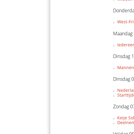
Donderda
West-Fr
Maandag 
Iederee
Dinsdag 1
Mannent
Dinsdag 0
Nederla
Starttij
Zondag 07
Keije So
Deelnem
Vrijdag 0