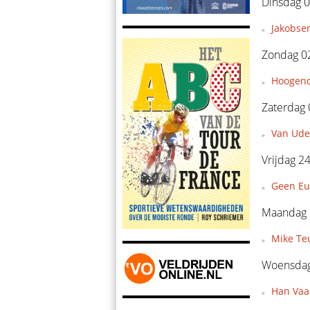
Dinsdag 0
Jakobsen
Zondag 0
Hoogendo
Zaterdag 
Van Ude
Vrijdag 24
Geen Eu
Maandag 2
Mike Teu
Woensdag 
Han Vaan