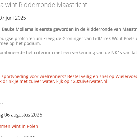
a wint Ridderronde Maastricht
07 juni 2025
-
Bauke Mollema is eerste geworden in de Ridderronde van Maastri
burgse profcriterium kreeg de Groninger van Lidl/Trek Wout Poels
mee op het podium.
ombineerde het criterium met een verkenning van de NK´s van la
 sportvoeding voor wielrenners? Bestel veilig en snel op Wielervoe
 drink je met zuiver water, kijk op 123zuiverwater.nl!
..
g 06 augustus 2026
mmen wint in Polen