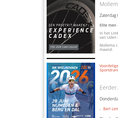
Mollem
Zaterdag 
Elite men
In het Lim
van Uden 
Mollema c
maand.
Voordelige
Sportdrank
Eerder.
Donderda
Bart Le