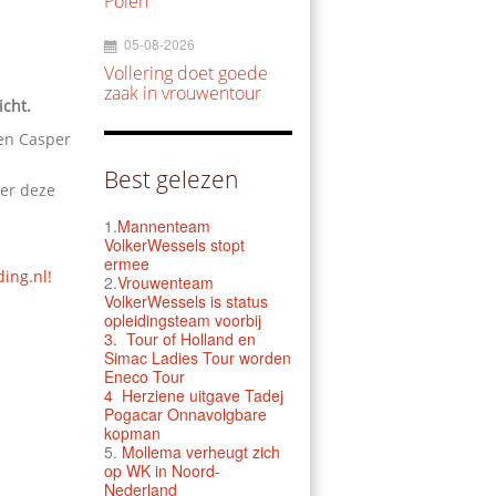
Polen
05-08-2026
Vollering doet goede
zaak in vrouwentour
cht.
 en Casper
Best gelezen
ter deze
1.
Mannenteam
VolkerWessels stopt
ermee
ding.nl!
2.
Vrouwenteam
VolkerWessels is status
opleidingsteam voorbij
3.
Tour of Holland en
Simac Ladies Tour worden
Eneco Tour
4 Herziene uitgave Tadej
Pogacar Onnavolgbare
kopman
5.
Mollema verheugt zich
op WK in Noord-
Nederland