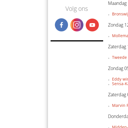
Maandag 1
Volg ons
Bronswi
Zondag 12
Mollema
Zaterdag 
Tweede 
Zondag 05
Eddy wi
Sensa-Ka
Zaterdag 
Marvin P
Donderdag
Midden-