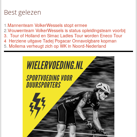
Best gelezen
1.
Mannenteam VolkerWessels stopt ermee
2.
Vrouwenteam VolkerWessels is status opleidingsteam voorbij
3.
Tour of Holland en Simac Ladies Tour worden Eneco Tour
4 Herziene uitgave Tadej Pogacar Onnavolgbare kopman
5.
Mollema verheugt zich op WK in Noord-Nederland