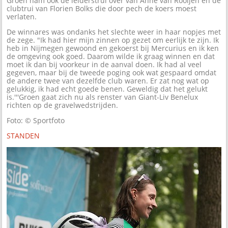
Groen nam ook de leiderstrui over van Anne van Rooijen en de
clubtrui van Florien Bolks die door pech de koers moest
verlaten.
De winnares was ondanks het slechte weer in haar nopjes met
de zege. "Ik had hier mijn zinnen op gezet om eerlijk te zijn. Ik
heb in Nijmegen gewoond en gekoerst bij Mercurius en ik ken
de omgeving ook goed. Daarom wilde ik graag winnen en dat
moet ik dan bij voorkeur in de aanval doen. Ik had al veel
gegeven, maar bij de tweede poging ook wat gespaard omdat
de andere twee van dezelfde club waren. Er zat nog wat op
gelukkig, ik had echt goede benen. Geweldig dat het gelukt
is.'''Groen gaat zich nu als renster van Giant-Liv Benelux
richten op de gravelwedstrijden.
Foto: © Sportfoto
STANDEN