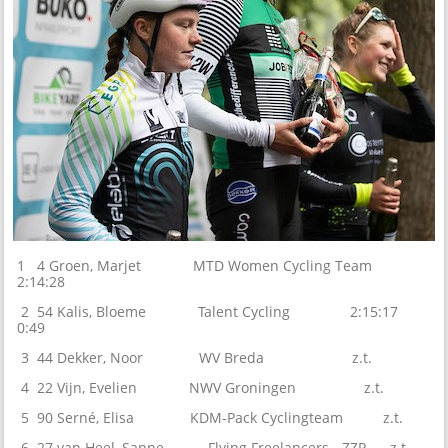
1 4 Groen, Marjet MTD Women Cycling Team
2:14:28
2 54 Kalis, Bloeme Talent Cycling 2:15:17
0:49
3 44 Dekker, Noor WV Breda z.t.
4 22 Vijn, Evelien NWV Groningen z.t.
5 90 Serné, Elisa KDM-Pack Cyclingteam z.t.
6 27 van Heel, Sanne Flying Freelancers - ZZP z.t.