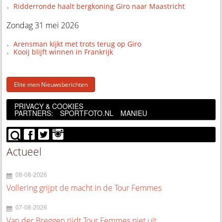
Ridderronde haalt bergkoning Giro naar Maastricht
Zondag 31 mei 2026
Arensman kijkt met trots terug op Giro
Kooij blijft winnen in Frankrijk
Elite men Nieuwsberichten
PRIVACY & COOKIES
PARTNERS:
SPORTFOTO.NL
MANIEU
Actueel
08-08-2026
Vollering grijpt de macht in de Tour Femmes
07-08-2026
Van der Breggen rijdt Tour Femmes niet uit