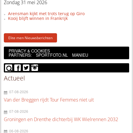
Zondag 31 mei 2026
Arensman kijkt met trots terug op Giro
Kooij blijft winnen in Frankrijk
Elite men Nieuwsberichten
PRIVACY & COOKIES
PARTNERS:
SPORTFOTO.NL
MANIEU
Actueel
07-08-2026
Van der Breggen rijdt Tour Femmes niet uit
07-08-2026
Groningen en Drenthe dichterbij WK Wielrennen 2032
06-08-2026