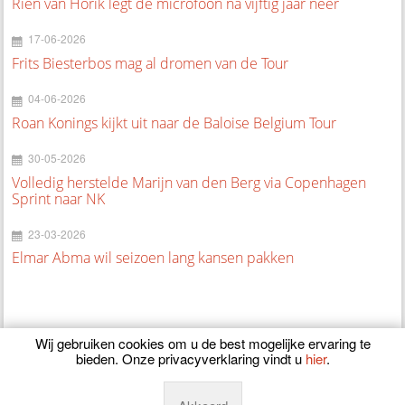
Rien van Horik legt de microfoon na vijftig jaar neer
17-06-2026
Frits Biesterbos mag al dromen van de Tour
04-06-2026
Roan Konings kijkt uit naar de Baloise Belgium Tour
30-05-2026
Volledig herstelde Marijn van den Berg via Copenhagen
Sprint naar NK
23-03-2026
Elmar Abma wil seizoen lang kansen pakken
Wij gebruiken cookies om u de best mogelijke ervaring te
bieden. Onze privacyverklaring vindt u
hier
.
© 2026
CyclingOnline.nl