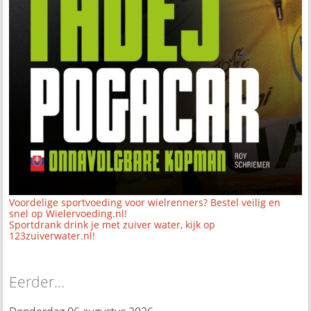
Voordelige sportvoeding voor wielrenners? Bestel veilig en
snel op Wielervoeding.nl!
Sportdrank drink je met zuiver water, kijk op
123zuiverwater.nl!
Eerder...