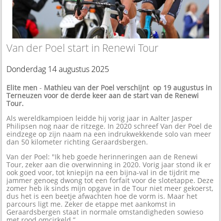
Van der Poel start in Renewi Tour
Donderdag 14 augustus 2025
Elite men
-
Mathieu van der Poel verschijnt op 19 augustus in
Terneuzen voor de derde keer aan de start van de Renewi
Tour.
Als wereldkampioen leidde hij vorig jaar in Aalter Jasper
Philipsen nog naar de ritzege. In 2020 schreef Van der Poel de
eindzege op zijn naam na een indrukwekkende solo van meer
dan 50 kilometer richting Geraardsbergen.
Van der Poel: "Ik heb goede herinneringen aan de Renewi
Tour, zeker aan die overwinning in 2020. Vorig jaar stond ik er
ook goed voor, tot kniepijn na een bijna-val in de tijdrit me
jammer genoeg dwong tot een forfait voor de slotetappe. Deze
zomer heb ik sinds mijn opgave in de Tour niet meer gekoerst,
dus het is een beetje afwachten hoe de vorm is. Maar het
parcours ligt me. Zeker de etappe met aankomst in
Geraardsbergen staat in normale omstandigheden sowieso
met rood omcirkeld.”