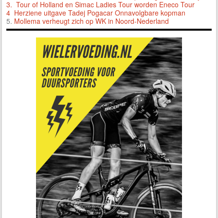
3.
Tour of Holland en Simac Ladies Tour worden Eneco Tour
4 Herziene uitgave Tadej Pogacar Onnavolgbare kopman
5.
Mollema verheugt zich op WK in Noord-Nederland