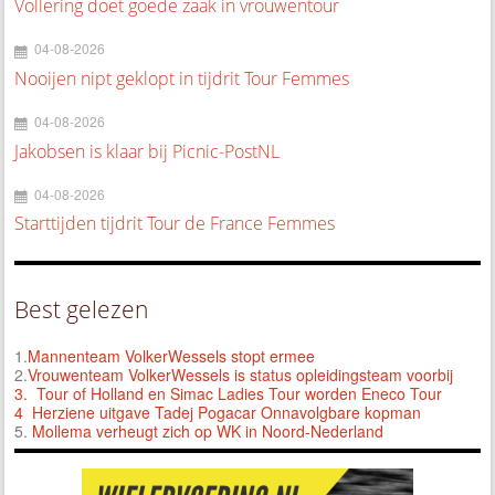
Vollering doet goede zaak in vrouwentour
04-08-2026
Nooijen nipt geklopt in tijdrit Tour Femmes
04-08-2026
Jakobsen is klaar bij Picnic-PostNL
04-08-2026
Starttijden tijdrit Tour de France Femmes
Best gelezen
1.
Mannenteam VolkerWessels stopt ermee
2.
Vrouwenteam VolkerWessels is status opleidingsteam voorbij
3.
Tour of Holland en Simac Ladies Tour worden Eneco Tour
4 Herziene uitgave Tadej Pogacar Onnavolgbare kopman
5.
Mollema verheugt zich op WK in Noord-Nederland