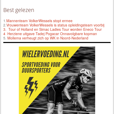
Best gelezen
1.
Mannenteam VolkerWessels stopt ermee
2.
Vrouwenteam VolkerWessels is status opleidingsteam voorbij
3.
Tour of Holland en Simac Ladies Tour worden Eneco Tour
4 Herziene uitgave Tadej Pogacar Onnavolgbare kopman
5.
Mollema verheugt zich op WK in Noord-Nederland