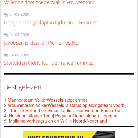
Vollering doet goede zaak in vrouwentour
04-08-2026
Nooijen nipt geklopt in tijdrit Tour Femmes
04-08-2026
Jakobsen is klaar bij Picnic-PostNL
04-08-2026
Starttijden tijdrit Tour de France Femmes
Best gelezen
1.
Mannenteam VolkerWessels stopt ermee
2.
Vrouwenteam VolkerWessels is status opleidingsteam voorbij
3.
Tour of Holland en Simac Ladies Tour worden Eneco Tour
4 Herziene uitgave Tadej Pogacar Onnavolgbare kopman
5.
Mollema verheugt zich op WK in Noord-Nederland