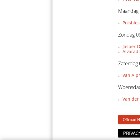
Maandag 
Polsble
Zondag 08
Jasper O
Alvarado
Zaterdag 
Van Alp
Woensdag
Van der
Offroad 
PRIVAC