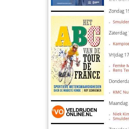
Zondag 19
Smulder
Zaterdag 
Kampioe
Vrijdag 17
Femke Mo
Rens Te
Donderdag
KMC Nuk
Maandag 
Niek Ki
Smulder