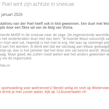
 Poel wint zijn achtste in sneeuw
2 januari 2026
Mathieu van der Poel heeft ook in Mol gewonnen. Een duel met Wo
gde door een fikse val van de Belg van Visma.
leerde MVDP in de sneeuw naar de zege.
De zegevierende wereld
n het onderbroken duel met Van
Aert
: “Ik hoorde Wout natuurlijk va
in mijn wiel zat. Hopelijk is het niet te erg. Het was op sommige pl
d aan het worden. Ik denk wel dat we vandaag aan elkaar gewaag
elijk op, dan is het jammer dat het door een val beslist wordt. Wou
daag. Maar goed, we zullen nooit weten wat het anders geworden 
ij via de organisatie.
foto.nl
 sportvoeding voor wielrenners? Bestel veilig en snel op Wielervoe
 drink je met zuiver water, kijk op 123zuiverwater.nl!
..