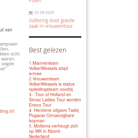
Polen
05-08-2026
Vollering doet goede
zaak in vrouwentour
ut van
kampioen
Best gelezen
llen,
ekken echt
d waren.
1.
Mannenteam
t oogde
VolkerWessels stopt
was”
ermee
2.
Vrouwenteam
VolkerWessels is status
opleidingsteam voorbij
3.
Tour of Holland en
Simac Ladies Tour worden
Eneco Tour
4 Herziene uitgave Tadej
ding.nl!
Pogacar Onnavolgbare
kopman
5.
Mollema verheugt zich
op WK in Noord-
Nederland