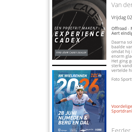
Van der
Vrijdag 0
Offroad
-
Aert eindi
Daarna so
baalde va
omdat hij 
enorm gla
Het ging g
sterk van
vertelde h
Foto Sport
Voordelige
Sportdrank
Eerder.