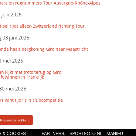
ers en rugnummers Tour Auvergne-Rhône-Alpes
5 juni 2026
Poel rijdt alleen Zwitserland richting Tour
 03 juni 2026
onde haalt bergkoning Giro naar Maastricht
1 mei 2026
 kijkt met trots terug op Giro
ijft winnen in Frankrijk
 30 mei 2026
wint tijdrit in clubcompetitie
 Nieuwsberichten
Y & COOKIES
PARTNERS:
SPORTFOTO.NL
MANIEU