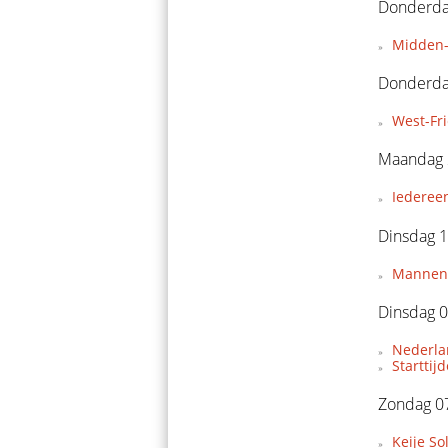
Donderdag
Midden-
Donderda
West-Fr
Maandag 
Iederee
Dinsdag 1
Mannent
Dinsdag 0
Nederla
Starttij
Zondag 07
Keije So