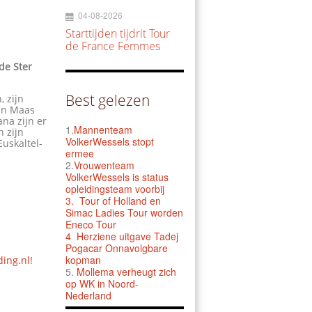
04-08-2026
Starttijden tijdrit Tour
de France Femmes
de Ster
Best gelezen
 zijn
Jan Maas
ana zijn er
1.
Mannenteam
n zijn
VolkerWessels stopt
Euskaltel-
ermee
2.
Vrouwenteam
VolkerWessels is status
opleidingsteam voorbij
3.
Tour of Holland en
Simac Ladies Tour worden
Eneco Tour
4 Herziene uitgave Tadej
Pogacar Onnavolgbare
kopman
ding.nl!
5.
Mollema verheugt zich
op WK in Noord-
Nederland