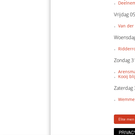
Deelnem
Vrijdag 0
Van der 
Woensdag
Ridderr
Zondag 3
Arensman
Kooij bl
Zaterdag
Wemmers 
Elite men
PRIVAC