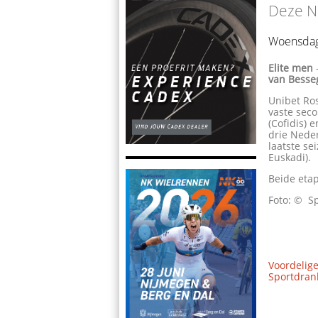
Deze Ne
Woensdag
Elite men
van Besseg
Unibet Ro
vaste sec
(Cofidis) 
drie Neder
laatste se
Euskadi).
Beide eta
Foto: © Sp
Voordelige
Sportdrank