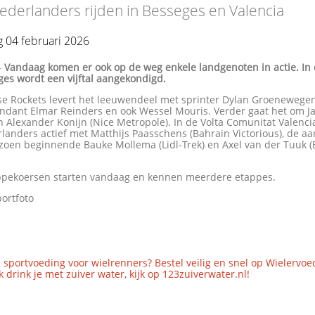
derlanders rijden in Besseges en Valencia
 04 februari 2026
-
Vandaag komen er ook op de weg enkele landgenoten in actie. In 
es wordt een vijftal aangekondigd.
se Rockets levert het leeuwendeel met sprinter Dylan Groenewegen,
ondant Elmar Reinders en ook Wessel Mouris. Verder gaat het om 
en Alexander Konijn (Nice Metropole). In de Volta Comunitat Valenci
landers actief met Matthijs Paasschens (Bahrain Victorious), de aa
izoen beginnende Bauke Mollema (Lidl-Trek) en Axel van der Tuuk (
ppekoersen starten vandaag en kennen meerdere etappes.
ortfoto
 sportvoeding voor wielrenners? Bestel veilig en snel op Wielervoe
 drink je met zuiver water, kijk op 123zuiverwater.nl!