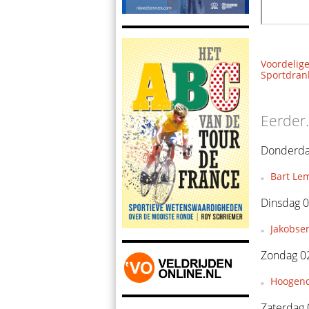
Voordelige
Sportdrank
Eerder.
Donderda
Bart Le
Dinsdag 0
Jakobsen
Zondag 0
Hoogendo
Zaterdag 