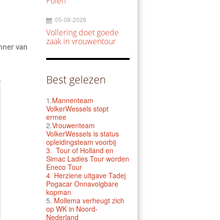
Polen
05-08-2026
Vollering doet goede
zaak in vrouwentour
enner van
Best gelezen
1.
Mannenteam
VolkerWessels stopt
ermee
2.
Vrouwenteam
VolkerWessels is status
opleidingsteam voorbij
3.
Tour of Holland en
Simac Ladies Tour worden
Eneco Tour
4 Herziene uitgave Tadej
Pogacar Onnavolgbare
kopman
5.
Mollema verheugt zich
op WK in Noord-
Nederland