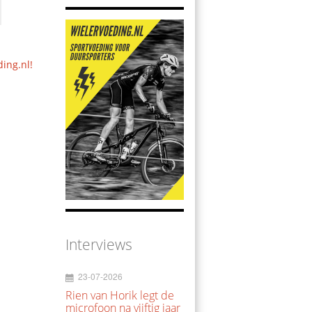
ding.nl!
Interviews
23-07-2026
Rien van Horik legt de
microfoon na vijftig jaar