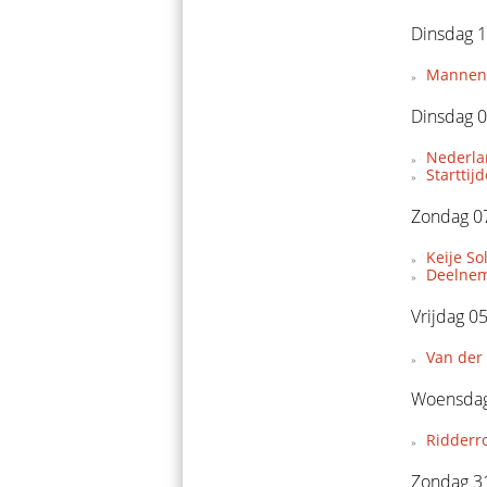
Dinsdag 1
Mannent
Dinsdag 0
Nederla
Starttij
Zondag 07
Keije So
Deelnem
Vrijdag 0
Van der 
Woensdag
Ridderr
Zondag 3