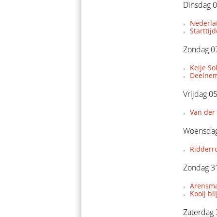
Dinsdag 0
Nederla
Starttij
Zondag 07
Keije So
Deelnem
Vrijdag 0
Van der 
Woensdag
Ridderr
Zondag 3
Arensman
Kooij bl
Zaterdag