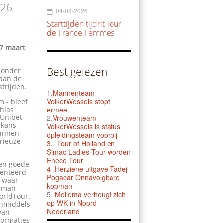
026
04-08-2026
Starttijden tijdrit Tour
de France Femmes
27 maart
Best gelezen
s onder
 aan de
strijden.
1.
Mannenteam
VolkerWessels stopt
 - bleef
thias
ermee
 Unibet
2.
Vrouwenteam
 kans
VolkerWessels is status
kunnen
opleidingsteam voorbij
erieuze
3.
Tour of Holland en
Simac Ladies Tour worden
Eneco Tour
een goede
4 Herziene uitgave Tadej
denteerd
Pogacar Onnavolgbare
, waar
kopman
nsman
5.
Mollema verheugt zich
WorldTour.
op WK in Noord-
inmiddels
Nederland
van
formaties