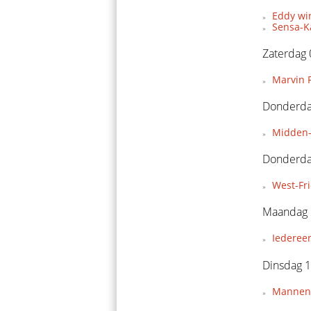
Eddy wi
Sensa-Ka
Zaterdag 
Marvin P
Donderdag
Midden-
Donderda
West-Fr
Maandag 
Iederee
Dinsdag 1
Mannent