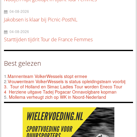
04-08-2026
Jakobsen is klaar bij Picnic-PostNL
04-08-2026
Starttijden tijdrit Tour de France Femmes
Best gelezen
1.
Mannenteam VolkerWessels stopt ermee
2.
Vrouwenteam VolkerWessels is status opleidingsteam voorbij
3.
Tour of Holland en Simac Ladies Tour worden Eneco Tour
4 Herziene uitgave Tadej Pogacar Onnavolgbare kopman
5.
Mollema verheugt zich op WK in Noord-Nederland