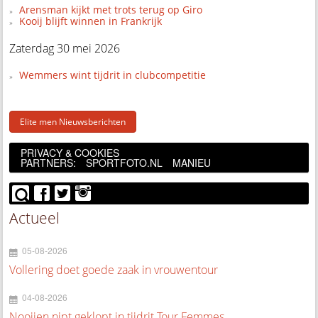
Arensman kijkt met trots terug op Giro
Kooij blijft winnen in Frankrijk
Zaterdag 30 mei 2026
Wemmers wint tijdrit in clubcompetitie
Elite men Nieuwsberichten
PRIVACY & COOKIES
PARTNERS:
SPORTFOTO.NL
MANIEU
Actueel
05-08-2026
Vollering doet goede zaak in vrouwentour
04-08-2026
Nooijen nipt geklopt in tijdrit Tour Femmes