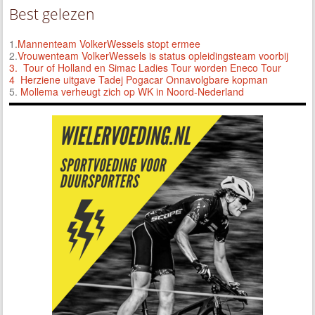
Best gelezen
1.
Mannenteam VolkerWessels stopt ermee
2.
Vrouwenteam VolkerWessels is status opleidingsteam voorbij
3.
Tour of Holland en Simac Ladies Tour worden Eneco Tour
4 Herziene uitgave Tadej Pogacar Onnavolgbare kopman
5.
Mollema verheugt zich op WK in Noord-Nederland