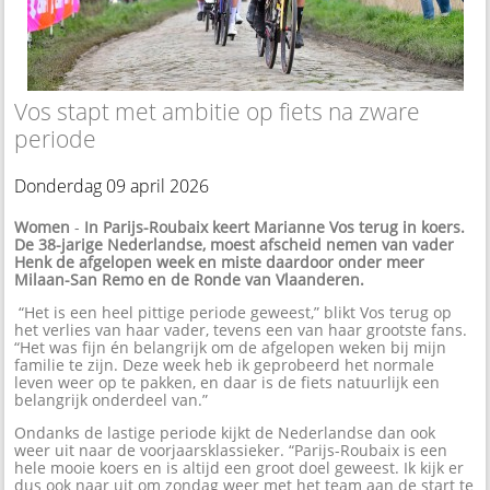
Vos stapt met ambitie op fiets na zware
periode
Donderdag 09 april 2026
Women
-
In Parijs-Roubaix keert Marianne Vos terug in koers.
De 38-jarige Nederlandse, moest afscheid nemen van vader
Henk de afgelopen week en miste daardoor onder meer
Milaan-San Remo en de Ronde van Vlaanderen.
“Het is een heel pittige periode geweest,” blikt Vos terug op
het verlies van haar vader, tevens een van haar grootste fans.
“Het was fijn én belangrijk om de afgelopen weken bij mijn
familie te zijn. Deze week heb ik geprobeerd het normale
leven weer op te pakken, en daar is de fiets natuurlijk een
belangrijk onderdeel van.”
Ondanks de lastige periode kijkt de Nederlandse dan ook
weer uit naar de voorjaarsklassieker. “Parijs-Roubaix is een
hele mooie koers en is altijd een groot doel geweest. Ik kijk er
dus ook naar uit om zondag weer met het team aan de start te