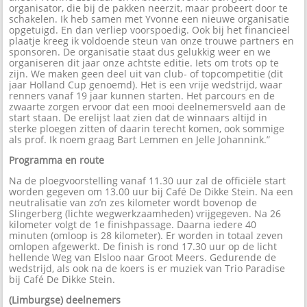
organisator, die bij de pakken neerzit, maar probeert door te
schakelen. Ik heb samen met Yvonne een nieuwe organisatie
opgetuigd. En dan verliep voorspoedig. Ook bij het financieel
plaatje kreeg ik voldoende steun van onze trouwe partners en
sponsoren. De organisatie staat dus gelukkig weer en we
organiseren dit jaar onze achtste editie. Iets om trots op te
zijn. We maken geen deel uit van club- of topcompetitie (dit
jaar Holland Cup genoemd). Het is een vrije wedstrijd, waar
renners vanaf 19 jaar kunnen starten. Het parcours en de
zwaarte zorgen ervoor dat een mooi deelnemersveld aan de
start staan. De erelijst laat zien dat de winnaars altijd in
sterke ploegen zitten of daarin terecht komen, ook sommige
als prof. Ik noem graag Bart Lemmen en Jelle Johannink.”
Programma en route
Na de ploegvoorstelling vanaf 11.30 uur zal de officiële start
worden gegeven om 13.00 uur bij Café De Dikke Stein. Na een
neutralisatie van zo’n zes kilometer wordt bovenop de
Slingerberg (lichte wegwerkzaamheden) vrijgegeven. Na 26
kilometer volgt de 1e finishpassage. Daarna iedere 40
minuten (omloop is 28 kilometer). Er worden in totaal zeven
omlopen afgewerkt. De finish is rond 17.30 uur op de licht
hellende Weg van Elsloo naar Groot Meers. Gedurende de
wedstrijd, als ook na de koers is er muziek van Trio Paradise
bij Café De Dikke Stein.
(Limburgse) deelnemers