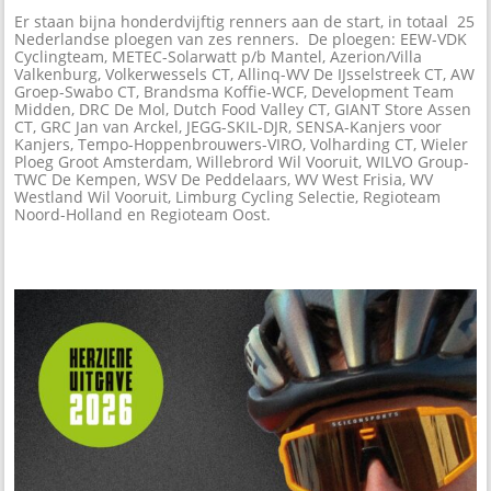
Er staan bijna honderdvijftig renners aan de start, in totaal 25
Nederlandse ploegen van zes renners. De ploegen: EEW-VDK
Cyclingteam, METEC-Solarwatt p/b Mantel, Azerion/Villa
Valkenburg, Volkerwessels CT, Allinq-WV De IJsselstreek CT, AW
Groep-Swabo CT, Brandsma Koffie-WCF, Development Team
Midden, DRC De Mol, Dutch Food Valley CT, GIANT Store Assen
CT, GRC Jan van Arckel, JEGG-SKIL-DJR, SENSA-Kanjers voor
Kanjers, Tempo-Hoppenbrouwers-VIRO, Volharding CT, Wieler
Ploeg Groot Amsterdam, Willebrord Wil Vooruit, WILVO Group-
TWC De Kempen, WSV De Peddelaars, WV West Frisia, WV
Westland Wil Vooruit, Limburg Cycling Selectie, Regioteam
Noord-Holland en Regioteam Oost.