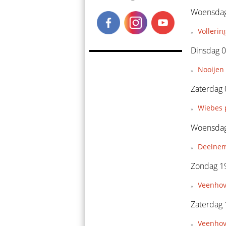
Woensdag
Vollerin
Dinsdag 0
Nooijen 
Zaterdag 
Wiebes 
Woensdag 
Deelnem
Zondag 19
Veenhov
Zaterdag 
Veenhove