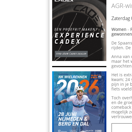
AGR-win
Zaterdag
Women
-
gewonnen
De Spaanse
rijden. De
Anna van d
maar het w
gevochten 
Het is ext
kwam; 24 s
pijn in je
fiets voel
Toch overh
en de gro
comeback 
mogelijk z
vertrouwe