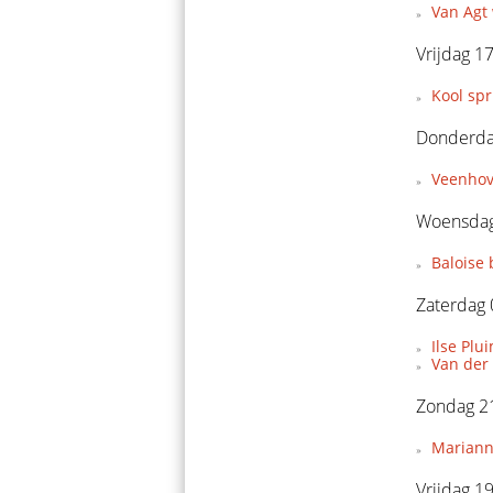
Van Agt 
Vrijdag 17
Kool spr
Donderdag
Veenhove
Woensdag 
Baloise 
Zaterdag 
Ilse Pl
Van der
Zondag 21
Marianne
Vrijdag 1