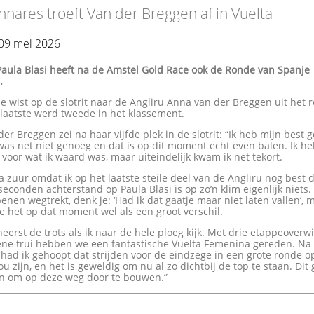
nares troeft Van der Breggen af in Vuelta
 09 mei 2026
Paula Blasi heeft na de Amstel Gold Race ook de Ronde van Spanje
.
 wist op de slotrit naar de Angliru Anna van der Breggen uit het r
 laatste werd tweede in het klassement.
er Breggen zei na haar vijfde plek in de slotrit: “Ik heb mijn best 
as net niet genoeg en dat is op dit moment echt even balen. Ik h
voor wat ik waard was, maar uiteindelijk kwam ik net tekort.
ra zuur omdat ik op het laatste steile deel van de Angliru nog best d
econden achterstand op Paula Blasi is op zo’n klim eigenlijk niets.
 benen wegtrekt, denk je: ‘Had ik dat gaatje maar niet laten vallen’,
de het op dat moment wel als een groot verschil.
eerst de trots als ik naar de hele ploeg kijk. Met drie etappeover
ene trui hebben we een fantastische Vuelta Femenina gereden. Na
had ik gehoopt dat strijden voor de eindzege in een grote ronde 
ou zijn, en het is geweldig om nu al zo dichtbij de top te staan. Dit 
n om op deze weg door te bouwen.”