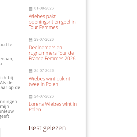
01-08-2026
Wiebes pakt
openingsrit en geel in
Tour Femmes
29-07-2026
ood te
Deelnemers en
rugnummers Tour de
France Femmes 2026
gedaan,
eb
25-07-2026
ichtbij
Wiebes wint ook rit
 Als de
twee in Polen
 maar op de
24-07-2026
winningen
Lorena Wiebes wint in
 mijn
Polen
opnieuw
geeft
Best gelezen