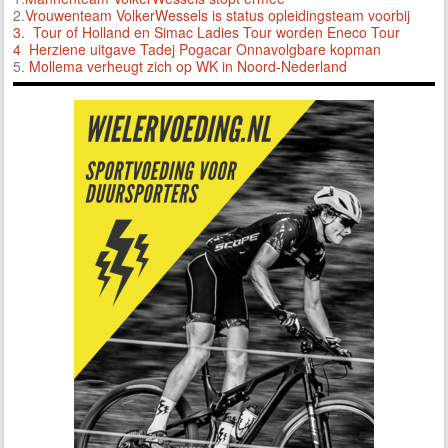
2.
Vrouwenteam VolkerWessels is status opleidingsteam voorbij
3.
Tour of Holland en Simac Ladies Tour worden Eneco Tour
4 Herziene uitgave Tadej Pogacar Onnavolgbare kopman
5.
Mollema verheugt zich op WK in Noord-Nederland