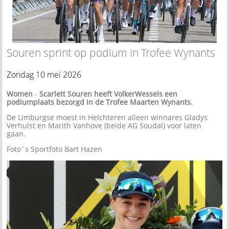
Souren sprint op podium in Trofee Wynants
Zondag 10 mei 2026
Women
-
Scarlett Souren heeft VolkerWessels een
podiumplaats bezorgd in de Trofee Maarten Wynants.
De Limburgse moest in Helchteren alleen winnares Gladys
Verhulst en Marith Vanhove (beide AG Soudal) voor laten
gaan.
Foto´s Sportfoto Bart Hazen