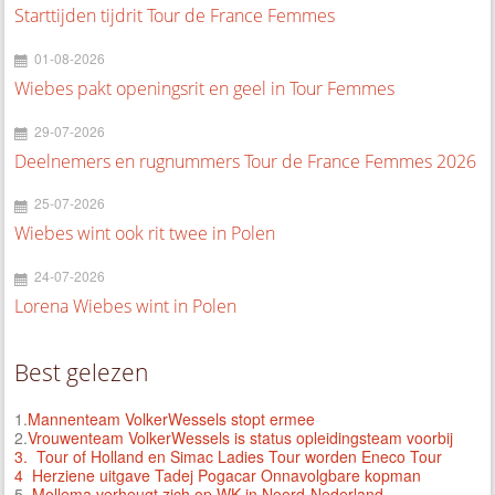
Starttijden tijdrit Tour de France Femmes
01-08-2026
Wiebes pakt openingsrit en geel in Tour Femmes
29-07-2026
Deelnemers en rugnummers Tour de France Femmes 2026
25-07-2026
Wiebes wint ook rit twee in Polen
24-07-2026
Lorena Wiebes wint in Polen
Best gelezen
1.
Mannenteam VolkerWessels stopt ermee
2.
Vrouwenteam VolkerWessels is status opleidingsteam voorbij
3.
Tour of Holland en Simac Ladies Tour worden Eneco Tour
4 Herziene uitgave Tadej Pogacar Onnavolgbare kopman
5.
Mollema verheugt zich op WK in Noord-Nederland